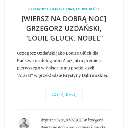
,
,
GRZEGORZ UZDAŃSKI
ZNAK
LOUISE GLÜCK
[WIERSZ NA DOBRĄ NOC]
GRZEGORZ UZDAŃSKI,
"LOUIE GLUCK. NOBEL"
Grzegorz Uzdański jako Louise Glück dla
Państwa na dobrą noc. A już jutro premiera
pierwszego w Polsce tomu poetki, czyli
"Ararat" w przekładzie Krystyny Dąbrowskiej.
CZYTAJ DALEJ
Wojciech Szot
,
07.07.2021 w kategorii
Wiersz na dobrą noc
, gatunek literacki: