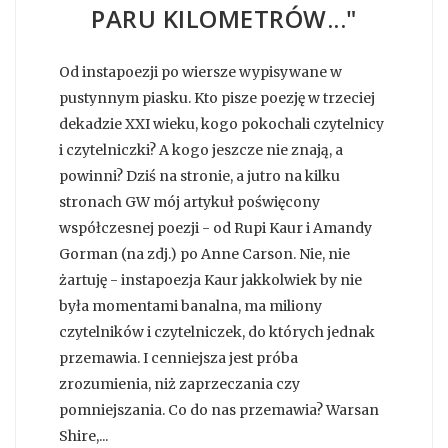
PARU KILOMETRÓW..."
Od instapoezji po wiersze wypisywane w
pustynnym piasku. Kto pisze poezję w trzeciej
dekadzie XXI wieku, kogo pokochali czytelnicy
i czytelniczki? A kogo jeszcze nie znają, a
powinni? Dziś na stronie, a jutro na kilku
stronach GW mój artykuł poświęcony
współczesnej poezji - od Rupi Kaur i Amandy
Gorman (na zdj.) po Anne Carson. Nie, nie
żartuję - instapoezja Kaur jakkolwiek by nie
była momentami banalna, ma miliony
czytelników i czytelniczek, do których jednak
przemawia. I cenniejsza jest próba
zrozumienia, niż zaprzeczania czy
pomniejszania. Co do nas przemawia? Warsan
Shire,...