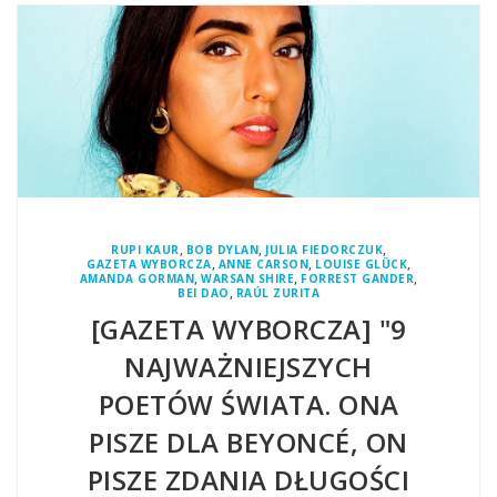
,
,
,
RUPI KAUR
BOB DYLAN
JULIA FIEDORCZUK
,
,
,
GAZETA WYBORCZA
ANNE CARSON
LOUISE GLÜCK
,
,
,
AMANDA GORMAN
WARSAN SHIRE
FORREST GANDER
,
BEI DAO
RAÚL ZURITA
[GAZETA WYBORCZA] "9
NAJWAŻNIEJSZYCH
POETÓW ŚWIATA. ONA
PISZE DLA BEYONCÉ, ON
PISZE ZDANIA DŁUGOŚCI