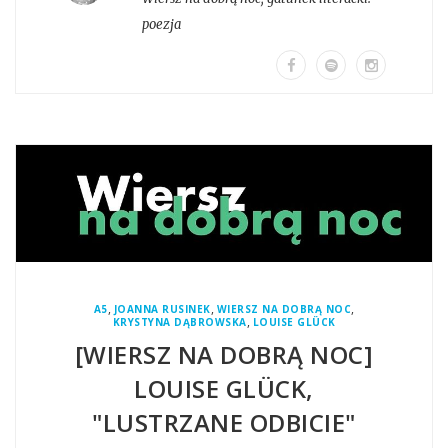
poezja
,
,
,
A5
JOANNA RUSINEK
WIERSZ NA DOBRĄ NOC
,
KRYSTYNA DĄBROWSKA
LOUISE GLÜCK
[WIERSZ NA DOBRĄ NOC]
LOUISE GLÜCK,
"LUSTRZANE ODBICIE"