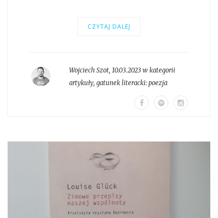
CZYTAJ DALEJ
Wojciech Szot
,
10.03.2023 w kategorii
artykuły
, gatunek literacki:
poezja