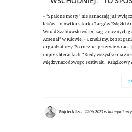
WSCHODNIEJ. "TO SPO
- "Spalone mosty" nie oznaczają już wyłącz
leków - mówi kuratorka Targów Książki Arse
Witold Szabłowski wśród zagranicznych g
Arsenał" w Kijowie. - Uznaliśmy, że zorga
organizatorzy. Po rocznej przerwie wraca 
imprez literackich. "Kiedy wszystko ma zna
Międzynarodowego Festiwalu „Książkowy Ars
CZ
Wojciech Szot
,
22.06.2023 w kategorii
arty