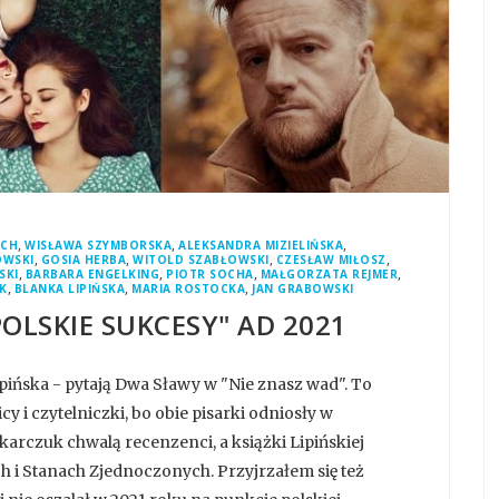
,
,
,
OCH
WISŁAWA SZYMBORSKA
ALEKSANDRA MIZIELIŃSKA
,
,
,
,
OWSKI
GOSIA HERBA
WITOLD SZABŁOWSKI
CZESŁAW MIŁOSZ
,
,
,
,
SKI
BARBARA ENGELKING
PIOTR SOCHA
MAŁGORZATA REJMER
,
,
,
UK
BLANKA LIPIŃSKA
MARIA ROSTOCKA
JAN GRABOWSKI
POLSKIE SUKCESY" AD 2021
pińska - pytają Dwa Sławy w "Nie znasz wad". To
y i czytelniczki, bo obie pisarki odniosły w
rczuk chwalą recenzenci, a książki Lipińskiej
ch i Stanach Zjednoczonych. Przyjrzałem się też