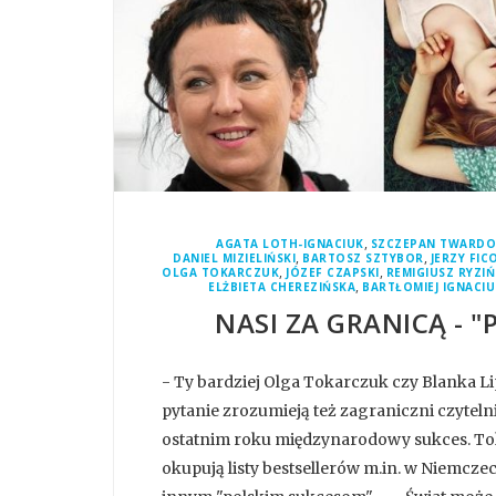
,
AGATA LOTH-IGNACIUK
SZCZEPAN TWARD
,
,
DANIEL MIZIELIŃSKI
BARTOSZ SZTYBOR
JERZY FIC
,
,
OLGA TOKARCZUK
JÓZEF CZAPSKI
REMIGIUSZ RYZIŃ
,
ELŻBIETA CHEREZIŃSKA
BARTŁOMIEJ IGNACI
NASI ZA GRANICĄ - "
- Ty bardziej Olga Tokarczuk czy Blanka Li
pytanie zrozumieją też zagraniczni czytelnic
ostatnim roku międzynarodowy sukces. Toka
okupują listy bestsellerów m.in. w Niemcze