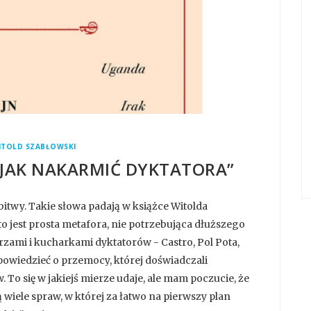
ITOLD SZABŁOWSKI
“JAK NAKARMIĆ DYKTATORA”
 bitwy. Takie słowa padają w książce Witolda
to jest prosta metafora, nie potrzebująca dłuższego
zami i kucharkami dyktatorów - Castro, Pol Pota,
powiedzieć o przemocy, której doświadczali
To się w jakiejś mierze udaje, ale mam poczucie, że
wiele spraw, w której za łatwo na pierwszy plan