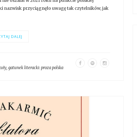
 nie oszalał w 2021 roku na punkcie polskiej
lski nazwisk przyciągnęło uwagę tak czytelników, jak
YTAJ DALEJ
kuły
, gatunek literacki:
proza polska