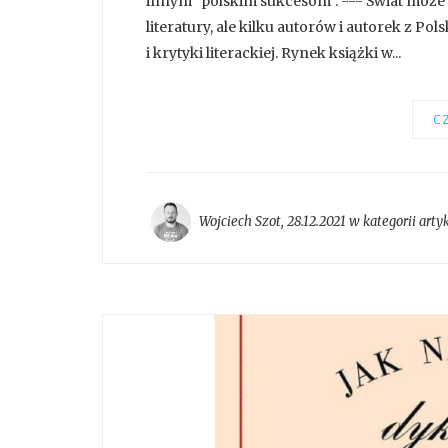
innym "polskim sukcesom". --- Świat może i
literatury, ale kilku autorów i autorek z Po
i krytyki literackiej. Rynek książki w...
CZ
Wojciech Szot
,
28.12.2021 w kategorii
arty