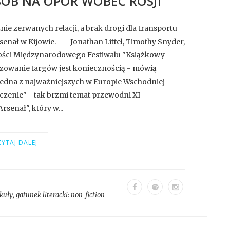
SÓB NA OPÓR WOBEC ROSJI""
nie zerwanych relacji, a brak drogi dla transportu
nał w Kijowie. --- Jonathan Littel, Timothy Snyder,
ości Międzynarodowego Festiwalu "Książkowy
nizowanie targów jest koniecznością - mówią
jedna z najważniejszych w Europie Wschodniej
czenie" - tak brzmi temat przewodni XI
enał", który w...
YTAJ DALEJ
kuły
, gatunek literacki:
non-fiction