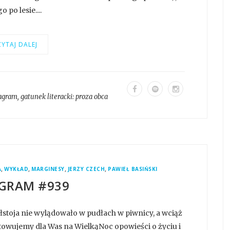
po lesie....
YTAJ DALEJ
tagram
, gatunek literacki:
proza obca
,
,
,
,
A
WYKŁAD
MARGINESY
JERZY CZECH
PAWIEŁ BASIŃSKI
GRAM #939
łstoja nie wylądowało w pudłach w piwnicy, a wciąż
towujemy dla Was na WielkąNoc opowieści o życiu i