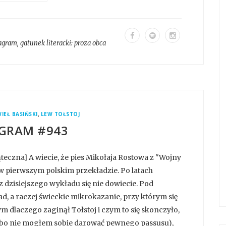
tagram
, gatunek literacki:
proza obca
,
IEŁ BASIŃSKI
LEW TOŁSTOJ
GRAM #943
czna] A wiecie, że pies Mikołaja Rostowa z "Wojny
 w pierwszym polskim przekładzie. Po latach
z dzisiejszego wykładu się nie dowiecie. Pod
ad, a raczej świeckie mikrokazanie, przy którym się
ym dlaczego zaginął Tołstoj i czym to się skonczyło,
, bo nie mogłem sobie darować pewnego passusu),