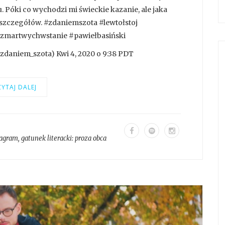
u. Póki co wychodzi mi świeckie kazanie, ale jaka
 szczegółów. #zdaniemszota #lewtołstoj
 #zmartwychwstanie #pawiełbasiński
zdaniem_szota) Kwi 4, 2020 o 9:38 PDT
YTAJ DALEJ
tagram
, gatunek literacki:
proza obca