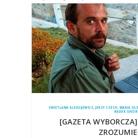
,
,
SWIETŁANA ALEKSIJEWICZ
JERZY CZECH
MARIA OL
RADEK SIKOR
[GAZETA WYBORCZA]
ZROZUMIE