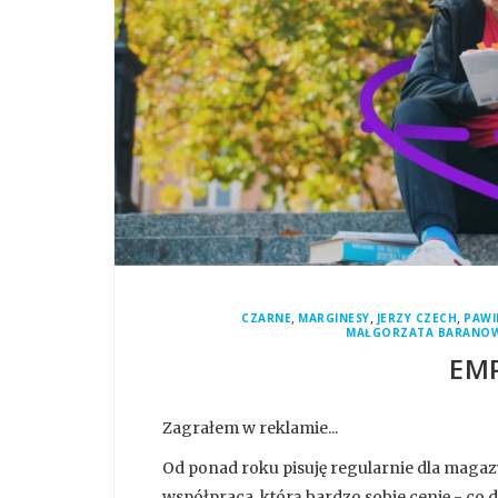
,
,
,
CZARNE
MARGINESY
JERZY CZECH
PAWI
MAŁGORZATA BARANO
EMP
Zagrałem w reklamie...
Od ponad roku pisuję regularnie dla magaz
współpraca, którą bardzo sobie cenię - co d