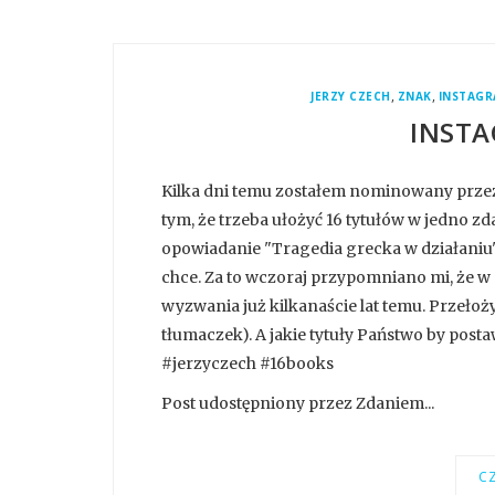
,
,
JERZY CZECH
ZNAK
INSTAG
INSTA
Kilka dni temu zostałem nominowany prze
tym, że trzeba ułożyć 16 tytułów w jedno 
opowiadanie "Tragedia grecka w działaniu" 
chce. Za to wczoraj przypomniano mi, że w p
wyzwania już kilkanaście lat temu. Przełoż
tłumaczek). A jakie tytuły Państwo by posta
#jerzyczech #16books
Post udostępniony przez Zdaniem...
CZ