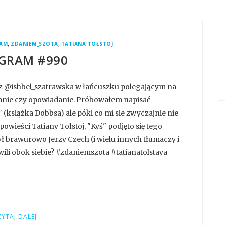
,
,
RAM
ZDANIEM_SZOTA
TATIANA TOŁSTOJ
GRAM #990
z @ishbel_szatrawska w łańcuszku polegającym na
zdanie czy opowiadanie. Próbowałem napisać
(książka Dobbsa) ale póki co mi sie zwyczajnie nie
owieści Tatiany Tołstoj, "Kyś" podjęto się tego
ył brawurowo Jerzy Czech (i wielu innych tłumaczy i
wili obok siebie? #zdaniemszota #tatianatolstaya
YTAJ DALEJ