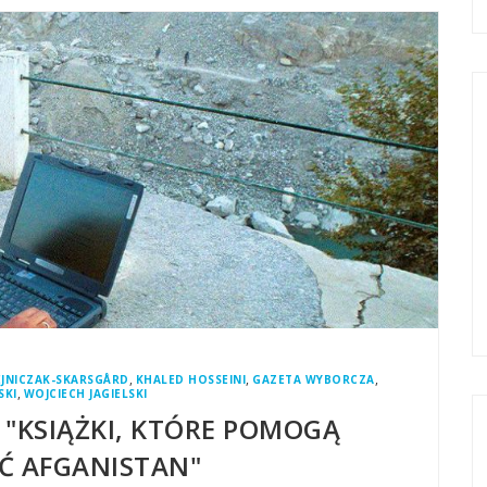
,
,
,
EJNICZAK-SKARSGÅRD
KHALED HOSSEINI
GAZETA WYBORCZA
,
SKI
WOJCIECH JAGIELSKI
 "KSIĄŻKI, KTÓRE POMOGĄ
Ć AFGANISTAN"