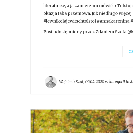
literaturze, a ja zamierzam mówić o Tołstoj
okazja taka przemowa. Już niedługo więcej
#lewnikolajewitschtolstoi #annakarenina
Post udostępniony przez Zdaniem Szota (@
CZ
Wojciech Szot
,
05.04.2020 w kategorii
ins