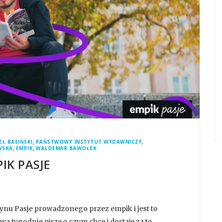
,
,
EŁ BASIŃSKI
PAŃSTWOWY INSTYTUT WYDAWNICZY
,
,
WSKA
EMPIK
WALDEMAR BAWOŁEK
IK PASJE
ynu Pasje prowadzonego przez empik i jest to
wa tygodnie piszę o czym chcę i dostaję za to