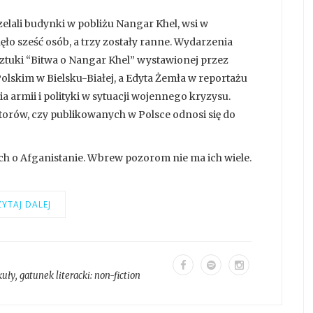
zelali budynki w pobliżu Nangar Khel, wsi w
o sześć osób, a trzy zostały ranne. Wydarzenia
sztuki “Bitwa o Nangar Khel” wystawionej przez
lskim w Bielsku-Białej, a Edyta Żemła w reportażu
armii i polityki w sytuacji wojennego kryzysu.
torów, czy publikowanych w Polsce odnosi się do
ch o Afganistanie. Wbrew pozorom nie ma ich wiele.
YTAJ DALEJ
kuły
, gatunek literacki:
non-fiction