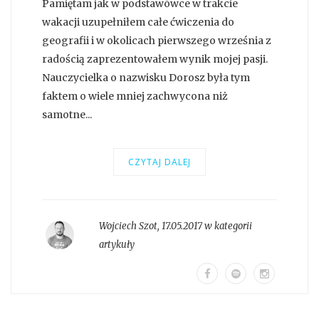
Pamiętam jak w podstawówce w trakcie
wakacji uzupełniłem całe ćwiczenia do
geografii i w okolicach pierwszego września z
radością zaprezentowałem wynik mojej pasji.
Nauczycielka o nazwisku Dorosz była tym
faktem o wiele mniej zachwycona niż
samotne...
CZYTAJ DALEJ
Wojciech Szot
,
17.05.2017 w kategorii
artykuły