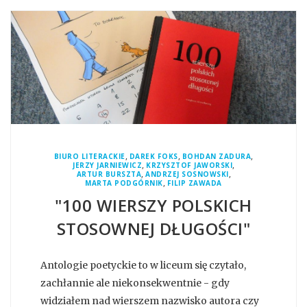
,
,
,
BIURO LITERACKIE
DAREK FOKS
BOHDAN ZADURA
,
,
JERZY JARNIEWICZ
KRZYSZTOF JAWORSKI
,
,
ARTUR BURSZTA
ANDRZEJ SOSNOWSKI
,
MARTA PODGÓRNIK
FILIP ZAWADA
"100 WIERSZY POLSKICH
STOSOWNEJ DŁUGOŚCI"
Antologie poetyckie to w liceum się czytało,
zachłannie ale niekonsekwentnie - gdy
widziałem nad wierszem nazwisko autora czy