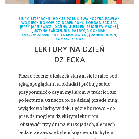
,
,
,
BIURO LITERACKIE
HOKUS-POKUS
EWA KOZYRA-PAWLAK
,
,
,
WOJCIECH BONOWICZ
DAREK FOKS
BOHDAN ZADURA
,
,
,
JERZY JARNIEWICZ
JOANNA MUELLER
ZBIGNIEW MACHEJ
,
,
JUSTYNA BARGIELSKA
PATRYCJA OCHMAN
,
,
,
OLGA WOŹNIAK
PATRYK MOGILNICKI
JOANNA OLECH
TOMASZ BRODA
LEKTURY NA DZIEŃ
DZIECKA
Pisząc recenzje książek staram się je mieć pod
ręką, spoglądam na okładki i próbuję sobie
przypomnieć o czym myślałem w trakcie i tuż
po lekturze. Oznacza to, że dzisiaj przede mną
wyjątkowo ładny widok. Będzie hurtowo - co
prawda mogłem dzięki tym lekturom
“obstawić” trzy dni na Kurzojadach, ale niech
będzie, że zawsze byłem kujonem. Bo byłem.