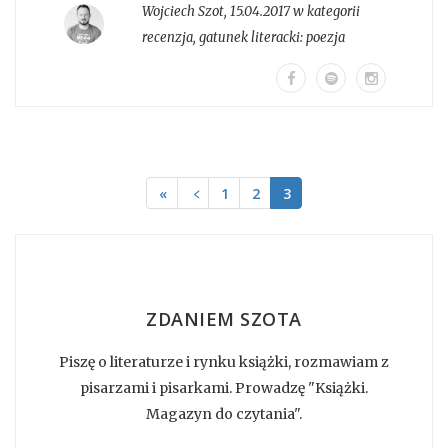
Wojciech Szot
,
15.04.2017 w kategorii
recenzja
, gatunek literacki:
poezja
«
﹤
1
2
3
ZDANIEM SZOTA
Piszę o literaturze i rynku książki, rozmawiam z
pisarzami i pisarkami. Prowadzę "Książki.
Magazyn do czytania".