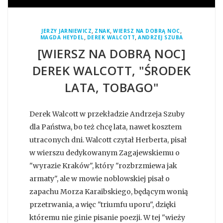
,
,
,
JERZY JARNIEWICZ
ZNAK
WIERSZ NA DOBRĄ NOC
,
,
MAGDA HEYDEL
DEREK WALCOTT
ANDRZEJ SZUBA
[WIERSZ NA DOBRĄ NOC]
DEREK WALCOTT, "ŚRODEK
LATA, TOBAGO"
Derek Walcott w przekładzie Andrzeja Szuby
dla Państwa, bo też chcę lata, nawet kosztem
utraconych dni. Walcott czytał Herberta, pisał
w wierszu dedykowanym Zagajewskiemu o
"wyrazie Kraków", który "rozbrzmiewa jak
armaty", ale w mowie noblowskiej pisał o
zapachu Morza Karaibskiego, będącym wonią
przetrwania, a więc "triumfu uporu", dzięki
któremu nie ginie pisanie poezji. W tej "wieży