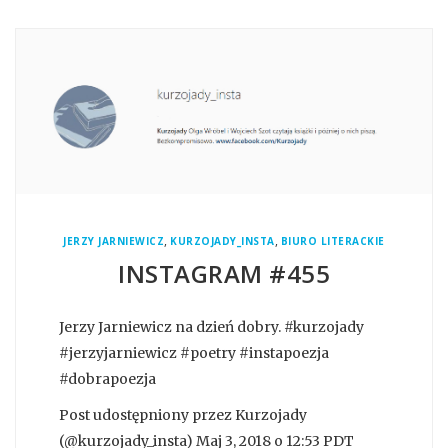
,
,
JERZY JARNIEWICZ
KURZOJADY_INSTA
BIURO LITERACKIE
INSTAGRAM #455
Jerzy Jarniewicz na dzień dobry. #kurzojady
#jerzyjarniewicz #poetry #instapoezja
#dobrapoezja
Post udostępniony przez Kurzojady
(@kurzojady_insta) Maj 3, 2018 o 12:53 PDT