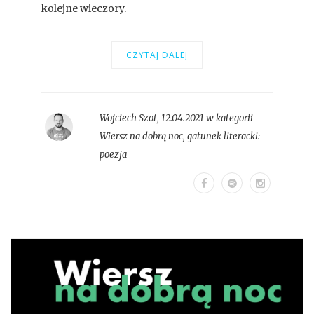
kolejne wieczory.
CZYTAJ DALEJ
Wojciech Szot
,
12.04.2021 w kategorii
Wiersz na dobrą noc
, gatunek literacki:
poezja