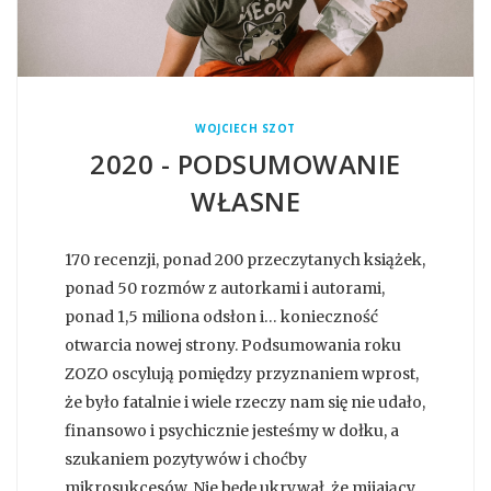
WOJCIECH SZOT
2020 - PODSUMOWANIE
WŁASNE
170 recenzji, ponad 200 przeczytanych książek,
ponad 50 rozmów z autorkami i autorami,
ponad 1,5 miliona odsłon i… konieczność
otwarcia nowej strony. Podsumowania roku
ZOZO oscylują pomiędzy przyznaniem wprost,
że było fatalnie i wiele rzeczy nam się nie udało,
finansowo i psychicznie jesteśmy w dołku, a
szukaniem pozytywów i choćby
mikrosukcesów. Nie będę ukrywał, że mijający