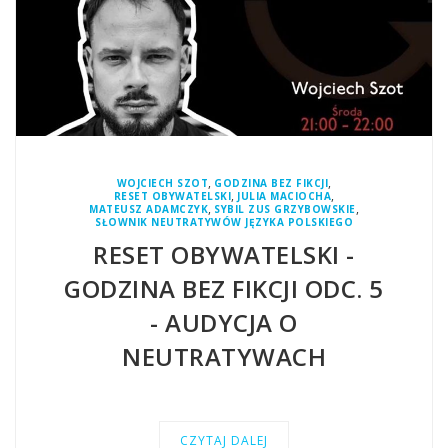
,
,
WOJCIECH SZOT
GODZINA BEZ FIKCJI
,
,
RESET OBYWATELSKI
JULIA MACIOCHA
,
,
MATEUSZ ADAMCZYK
SYBIL ZUS GRZYBOWSKIE
SŁOWNIK NEUTRATYWÓW JĘZYKA POLSKIEGO
RESET OBYWATELSKI -
GODZINA BEZ FIKCJI ODC. 5
- AUDYCJA O
NEUTRATYWACH
CZYTAJ DALEJ