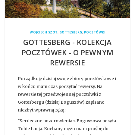
,
,
WOJCIECH SZOT
GOTTESBERG
POCZTÓWKI
GOTTESBERG - KOLEKCJA
POCZTÓWEK - O PEWNYM
REWERSIE
Porządkuję dzisiaj swoje zbiory pocztówkowe i
w końcu mam czas poczytać rewersy. Na
rewersie tej przedwojennej pocztówki z
Gottesbergu (dzisiaj Boguszów) zapisano
niezbyt wprawną ręką:
"Serdeczne pozdrowienia z Boguszowa posyła
Tobie Łucja. Kochany mężu mam prośbę do