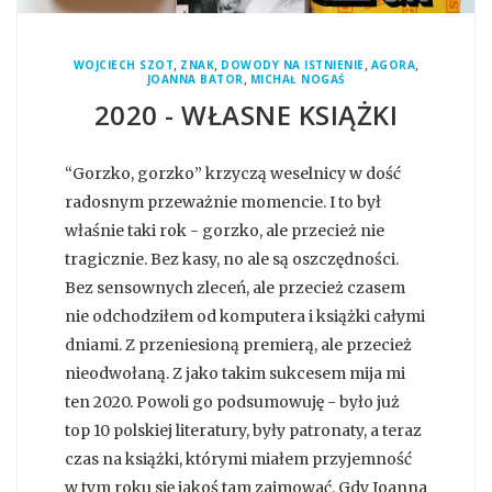
,
,
,
,
WOJCIECH SZOT
ZNAK
DOWODY NA ISTNIENIE
AGORA
,
JOANNA BATOR
MICHAŁ NOGAŚ
2020 - WŁASNE KSIĄŻKI
“Gorzko, gorzko” krzyczą weselnicy w dość
radosnym przeważnie momencie. I to był
właśnie taki rok - gorzko, ale przecież nie
tragicznie. Bez kasy, no ale są oszczędności.
Bez sensownych zleceń, ale przecież czasem
nie odchodziłem od komputera i książki całymi
dniami. Z przeniesioną premierą, ale przecież
nieodwołaną. Z jako takim sukcesem mija mi
ten 2020. Powoli go podsumowuję - było już
top 10 polskiej literatury, były patronaty, a teraz
czas na książki, którymi miałem przyjemność
w tym roku się jakoś tam zajmować. Gdy Joanna