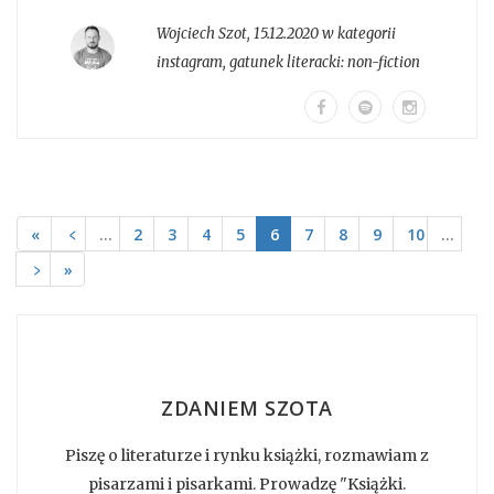
Wojciech Szot
,
15.12.2020 w kategorii
instagram
, gatunek literacki:
non-fiction
«
﹤
…
2
3
4
5
6
7
8
9
10
…
﹥
»
ZDANIEM SZOTA
Piszę o literaturze i rynku książki, rozmawiam z
pisarzami i pisarkami. Prowadzę "Książki.