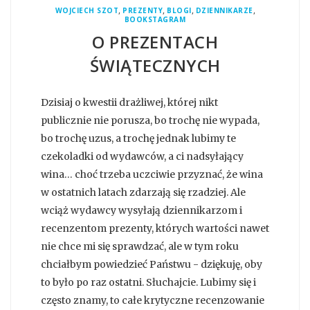
,
,
,
,
WOJCIECH SZOT
PREZENTY
BLOGI
DZIENNIKARZE
BOOKSTAGRAM
O PREZENTACH
ŚWIĄTECZNYCH
Dzisiaj o kwestii drażliwej, której nikt
publicznie nie porusza, bo trochę nie wypada,
bo trochę uzus, a trochę jednak lubimy te
czekoladki od wydawców, a ci nadsyłający
wina… choć trzeba uczciwie przyznać, że wina
w ostatnich latach zdarzają się rzadziej. Ale
wciąż wydawcy wysyłają dziennikarzom i
recenzentom prezenty, których wartości nawet
nie chce mi się sprawdzać, ale w tym roku
chciałbym powiedzieć Państwu - dziękuję, oby
to było po raz ostatni. Słuchajcie. Lubimy się i
często znamy, to całe krytyczne recenzowanie