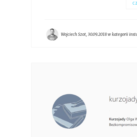
CZ
Wojciech Szot
,
30.09.2018 w kategorii
ins