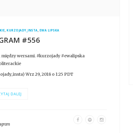
,
,
KIE
KURZOJADY_INSTA
EWA LIPSKA
GRAM #556
am między wersami. #kurzojady #ewalipska
literackie
jady_insta) Wrz 29, 2018 o 1:25 PDT
YTAJ DALEJ
tagram