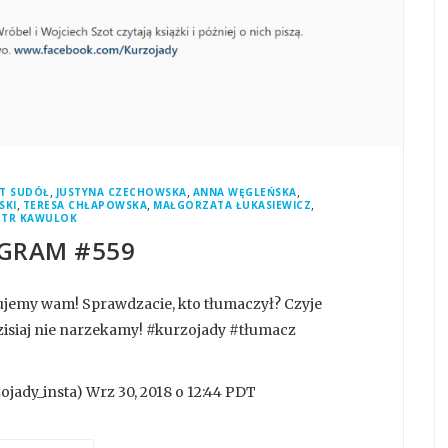
,
,
,
T SUDÓŁ
JUSTYNA CZECHOWSKA
ANNA WĘGLEŃSKA
,
,
,
SKI
TERESA CHŁAPOWSKA
MAŁGORZATA ŁUKASIEWICZ
OTR KAWULOK
GRAM #559
ujemy wam! Sprawdzacie, kto tłumaczył? Czyje
zisiaj nie narzekamy! #kurzojady #tłumacz
jady_insta) Wrz 30, 2018 o 12:44 PDT