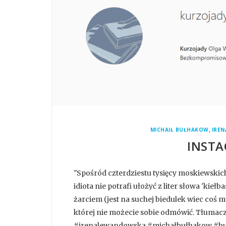
,
MICHAIŁ BUŁHAKOW
IRE
INSTA
"Spośród czterdziestu tysięcy moskiewskich
idiota nie potrafi ułożyć z liter słowa 'kieł
żarciem (jest na suchej biedulek wiec coś mu
której nie możecie sobie odmówić. Tłumac
#irenalewandowska #michałbułhakow #bu