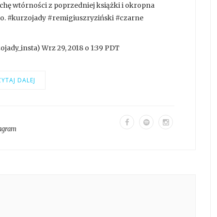
chę wtórności z poprzedniej książki i okropna
ugo. #kurzojady #remigiuszryziński #czarne
jady_insta) Wrz 29, 2018 o 1:39 PDT
YTAJ DALEJ
tagram