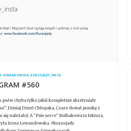
,
NA LEWANDOWSKA
KURZOJADY_INSTA
GRAM #560
 psów chyba tylko jakiś kompletnie skretyniały
basa'". Dzisiaj Dzień Chłopaka, Czaro dostał puszkę z
 się należało). A "Psie serce" Bułhakowa to lektura,
zyła Irena Lewandowska. #kurzojady
łhakow #psieserce #piesekczarek