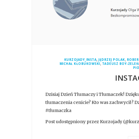
,
,
KURZOJADY_INSTA
JĘDRZEJ POLAK
ROBER
,
MICHAŁ KŁOBUKOWSKI
TADEUSZ BOY-ŻELEŃ
PI
INSTA
Dzisiaj Dzień Tłumaczy i Tłumaczek! Dzięk
tłumaczenia cenicie? Kto was zachwycił? D
#tłumaczka
Post udostępniony przez Kurzojady (@kurzo