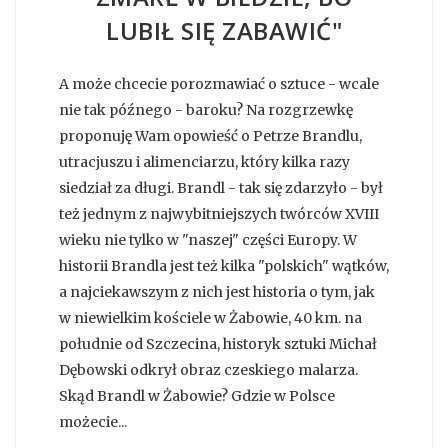
LUBIŁ SIĘ ZABAWIĆ"
A może chcecie porozmawiać o sztuce - wcale
nie tak późnego - baroku? Na rozgrzewkę
proponuję Wam opowieść o Petrze Brandlu,
utracjuszu i alimenciarzu, który kilka razy
siedział za długi. Brandl - tak się zdarzyło - był
też jednym z najwybitniejszych twórców XVIII
wieku nie tylko w "naszej" części Europy. W
historii Brandla jest też kilka "polskich" wątków,
a najciekawszym z nich jest historia o tym, jak
w niewielkim kościele w Żabowie, 40 km. na
południe od Szczecina, historyk sztuki Michał
Dębowski odkrył obraz czeskiego malarza.
Skąd Brandl w Żabowie? Gdzie w Polsce
możecie...