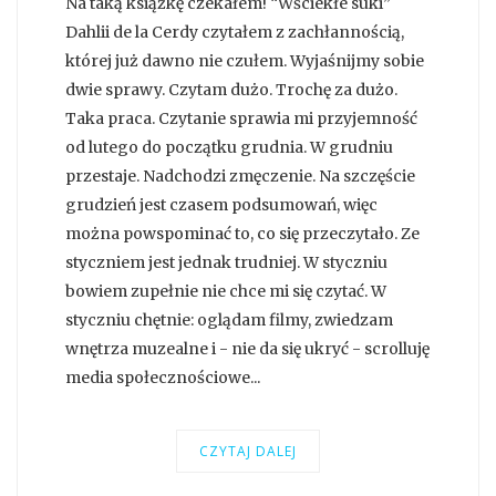
Na taką książkę czekałem! “Wściekłe suki”
Dahlii de la Cerdy czytałem z zachłannością,
której już dawno nie czułem. Wyjaśnijmy sobie
dwie sprawy. Czytam dużo. Trochę za dużo.
Taka praca. Czytanie sprawia mi przyjemność
od lutego do początku grudnia. W grudniu
przestaje. Nadchodzi zmęczenie. Na szczęście
grudzień jest czasem podsumowań, więc
można powspominać to, co się przeczytało. Ze
styczniem jest jednak trudniej. W styczniu
bowiem zupełnie nie chce mi się czytać. W
styczniu chętnie: oglądam filmy, zwiedzam
wnętrza muzealne i - nie da się ukryć - scrolluję
media społecznościowe...
CZYTAJ DALEJ