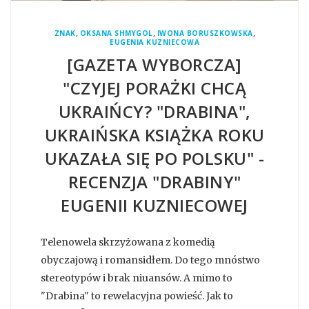
,
,
,
ZNAK
OKSANA SHMYGOL
IWONA BORUSZKOWSKA
EUGENIA KUZNIECOWA
[GAZETA WYBORCZA]
"CZYJEJ PORAŻKI CHCĄ
UKRAIŃCY? "DRABINA",
UKRAIŃSKA KSIĄŻKA ROKU
UKAZAŁA SIĘ PO POLSKU" -
RECENZJA "DRABINY"
EUGENII KUZNIECOWEJ
Telenowela skrzyżowana z komedią
obyczajową i romansidłem. Do tego mnóstwo
stereotypów i brak niuansów. A mimo to
"Drabina" to rewelacyjna powieść. Jak to