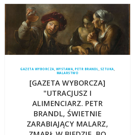
,
,
,
,
GAZETA WYBORCZA
WYSTAWA
PETR BRANDL
SZTUKA
MALARSTWO
[GAZETA WYBORCZA]
"UTRACJUSZ I
ALIMENCIARZ. PETR
BRANDL, ŚWIETNIE
ZARABIAJĄCY MALARZ,
ZMARŁ W BIEDZIE, BO