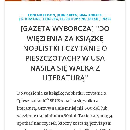
,
,
,
TONI MORRISON
JOHN GREEN
MAIA KOBABE
,
,
,
J.K. ROWLING
CENZURA
ELLEN HOPKINS
SARAH J. MASS
[GAZETA WYBORCZA] "DO
WIĘZIENIA ZA KSIĄŻKĘ
NOBLISTKI I CZYTANIE O
PIESZCZOTACH? W USA
NASILA SIĘ WALKA Z
LITERATURĄ"
Do więzienia za książkę noblistki i czytanie o
"pieszczotach"? W USA nasila się walka z
literaturą. Grzywna nie mniej niż 500 dol. lub
więzienie na minimum 30 dni. Takie kary mogą
spotkać nauczycieli, którzy zostaną przyłapani