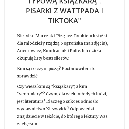
TYPOWĄ KSIĄŻKARĄ".
PISARKI Z WATTPADA I
TIKTOKA"
Nie tylko Marczak i Pizgacz. Rynkiem książki
dla młodzieży rządzą Negrońska (na zdjęciu),
Ancerowicz, Kondraciuk i Polte. Ich dzieła
okupują listy bestsellerów.
Kim są i o czym piszą? Postanowiłem to
sprawdzić.
Czy wiesz kim są “książkary”, a kim
“venomiary”? Czym, dla wielu młodych ludzi,
jest literatura? Dlaczego sukces odniosło
wydawnictwo Niezwykłe? Odpowiedzi
znajdziecie w tekście, do którego lektury Was
zachęcam.