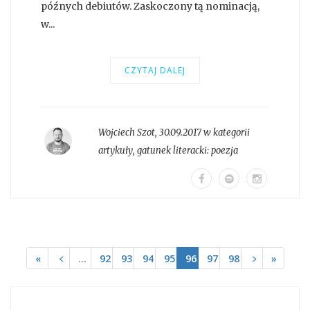
późnych debiutów. Zaskoczony tą nominacją,
w...
CZYTAJ DALEJ
Wojciech Szot
,
30.09.2017 w kategorii
artykuły
, gatunek literacki:
poezja
«
﹤
…
92
93
94
95
96
97
98
﹥
»