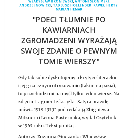
,
,
WŁADYSŁAW BRONIEWSKI
ANTONI SŁONIMSKI
,
,
,
ANDRZEJ NOWICKI
TADEUSZ HOLLENDER
PAWEŁ HERTZ
MARIAN HEMAR
"POECI TŁUMNIE PO
KAWIARNIACH
ZGROMADZENI WYRAŻAJĄ
SWOJE ZDANIE O PEWNYM
TOMIE WIERSZY"
Gdy tak sobie dyskutujemy o krytyce literackiej
i jej grzecznym ufryzowaniu (takim na pazia),
to przychodzi mi na myśl tylko jeden wiersz. Na
zdjęciu fragment z książki "Satyra prawdę
mówi... 1918-1939" pod redakcją Zbigniewa
Mitznera i Leona Pasternaka, wydał Czytelnik
w 1963 roku. Tekst poniżej.
Autorzy: Zuzanna Ginczanka, Władysław