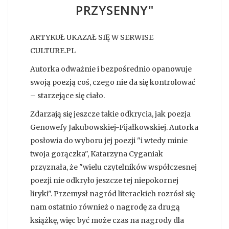
PRZYSENNY"
ARTYKUŁ UKAZAŁ SIĘ W SERWISE
CULTURE.PL
Autorka odważnie i bezpośrednio opanowuje
swoją poezją coś, czego nie da się kontrolować
– starzejące się ciało.
Zdarzają się jeszcze takie odkrycia, jak poezja
Genowefy Jakubowskiej-Fijałkowskiej. Autorka
posłowia do wyboru jej poezji "i wtedy minie
twoja gorączka", Katarzyna Cyganiak
przyznała, że "wielu czytelników współczesnej
poezji nie odkryło jeszcze tej niepokornej
liryki". Przemysł nagród literackich rozrósł się
nam ostatnio również o nagrodę za drugą
książkę, więc być może czas na nagrody dla