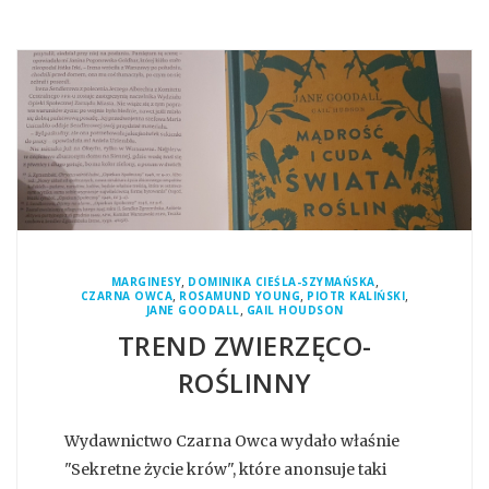
,
,
MARGINESY
DOMINIKA CIEŚLA-SZYMAŃSKA
,
,
,
CZARNA OWCA
ROSAMUND YOUNG
PIOTR KALIŃSKI
,
JANE GOODALL
GAIL HOUDSON
TREND ZWIERZĘCO-
ROŚLINNY
Wydawnictwo Czarna Owca wydało właśnie
"Sekretne życie krów", które anonsuje taki