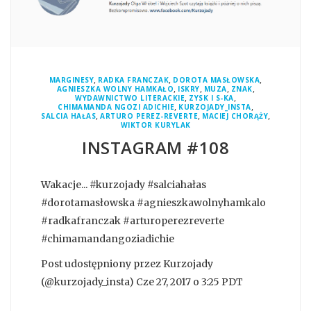
,
,
,
MARGINESY
RADKA FRANCZAK
DOROTA MASŁOWSKA
,
,
,
,
AGNIESZKA WOLNY HAMKAŁO
ISKRY
MUZA
ZNAK
,
,
WYDAWNICTWO LITERACKIE
ZYSK I S-KA
,
,
CHIMAMANDA NGOZI ADICHIE
KURZOJADY_INSTA
,
,
,
SALCIA HAŁAS
ARTURO PEREZ-REVERTE
MACIEJ CHORĄŻY
WIKTOR KURYLAK
INSTAGRAM #108
Wakacje... #kurzojady #salciahałas
#dorotamasłowska #agnieszkawolnyhamkalo
#radkafranczak #arturoperezreverte
#chimamandangoziadichie
Post udostępniony przez Kurzojady
(@kurzojady_insta) Cze 27, 2017 o 3:25 PDT