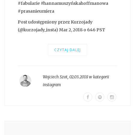
#fabularie #hannamuszyńskahoffmanowa
#prasanieumiera
Post udostępniony przez Kurzojady
(@kurzojady_insta) Mar 2, 2018 o 6:46 PST
CZYTAJ DALEJ
Wojciech Szot
,
02.03.2018 w kategorii
instagram