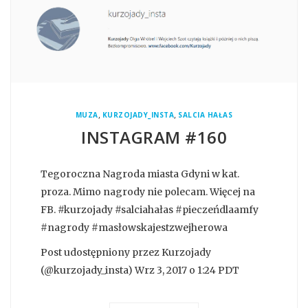
,
,
MUZA
KURZOJADY_INSTA
SALCIA HAŁAS
INSTAGRAM #160
Tegoroczna Nagroda miasta Gdyni w kat.
proza. Mimo nagrody nie polecam. Więcej na
FB. #kurzojady #salciahałas #pieczeńdlaamfy
#nagrody #masłowskajestzwejherowa
Post udostępniony przez Kurzojady
(@kurzojady_insta) Wrz 3, 2017 o 1:24 PDT