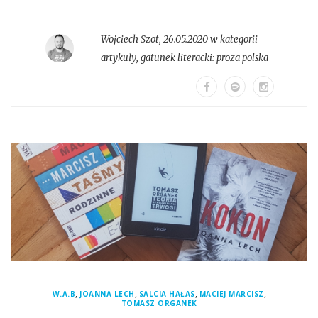
Wojciech Szot
,
26.05.2020 w kategorii
artykuły
, gatunek literacki:
proza polska
,
,
,
,
W.A.B
JOANNA LECH
SALCIA HAŁAS
MACIEJ MARCISZ
TOMASZ ORGANEK