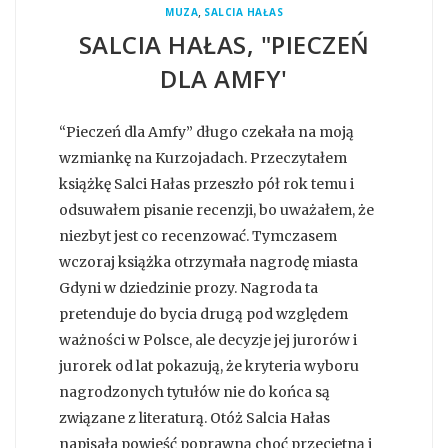
,
MUZA
SALCIA HAŁAS
SALCIA HAŁAS, "PIECZEŃ
DLA AMFY'
“Pieczeń dla Amfy” długo czekała na moją
wzmiankę na Kurzojadach. Przeczytałem
książkę Salci Hałas przeszło pół rok temu i
odsuwałem pisanie recenzji, bo uważałem, że
niezbyt jest co recenzować. Tymczasem
wczoraj książka otrzymała nagrodę miasta
Gdyni w dziedzinie prozy. Nagroda ta
pretenduje do bycia drugą pod względem
ważności w Polsce, ale decyzje jej jurorów i
jurorek od lat pokazują, że kryteria wyboru
nagrodzonych tytułów nie do końca są
związane z literaturą. Otóż Salcia Hałas
napisała powieść poprawną choć przeciętną i