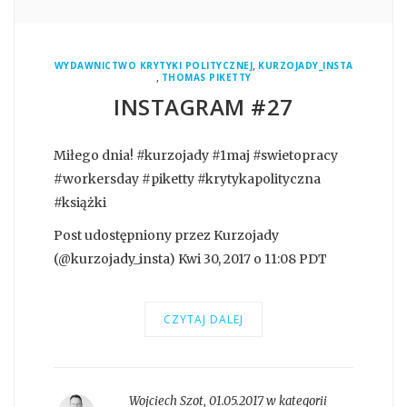
,
WYDAWNICTWO KRYTYKI POLITYCZNEJ
KURZOJADY_INSTA
,
THOMAS PIKETTY
INSTAGRAM #27
Miłego dnia! #kurzojady #1maj #swietopracy
#workersday #piketty #krytykapolityczna
#książki
Post udostępniony przez Kurzojady
(@kurzojady_insta) Kwi 30, 2017 o 11:08 PDT
CZYTAJ DALEJ
Wojciech Szot
,
01.05.2017 w kategorii