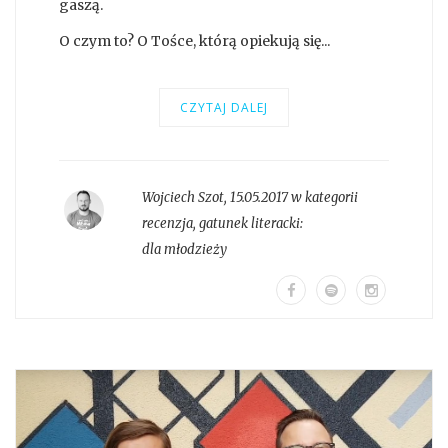
gaszą.
O czym to? O Tośce, którą opiekują się...
CZYTAJ DALEJ
Wojciech Szot
,
15.05.2017 w kategorii
recenzja
, gatunek literacki:
dla młodzieży