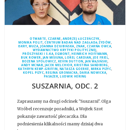
,
,
,
OTWARTE
CZARNE
ANDRZEJ ŁUCZEŃCZYK
,
,
MONIKA POLIT
CENTRUM BADAŃ NAD ZAGŁADĄ ŻYDÓW
,
,
,
,
,
ISKRY
MUZA
JOANNA DZIUBIŃSKA
ZNAK
CZARNA OWCA
,
WYDAWNICTWO KRYTYKI POLITYCZNEJ
,
,
,
PRÓSZYŃSKI I S-KA
EGMONT
HEINRICH HOFFMANN
,
,
,
,
BUK ROWER
JAN MISIUNA
LOREL CARDIAN
JOE FRIEL
,
,
,
BOŻENA SPOŁOWICZ
KEVIN DUTTON
JAN WĄSIŃSKI
,
,
,
ANDY MCNAB
JACEK MELCHIOR
KRISTINA SANDBERG
,
,
,
KATHRYN KEMP-GRIFFIN
NATASZA GOERKE
MIRKA PIŻYC
,
,
,
KOPEL PIŻYC
REGINA GROMACKA
DARIA NOWICKA
,
PASAŻER
LUDWIK HERING
SUSZARNIA, ODC. 2
Zapraszamy na drugi odcinek "Suszarni". Olga
Wróbel recenzuje poradniki, a Wojtek Szot
pokazuje zawartość plecaczka. Dla
podniesienia klikalności mamy dzisiaj dwa