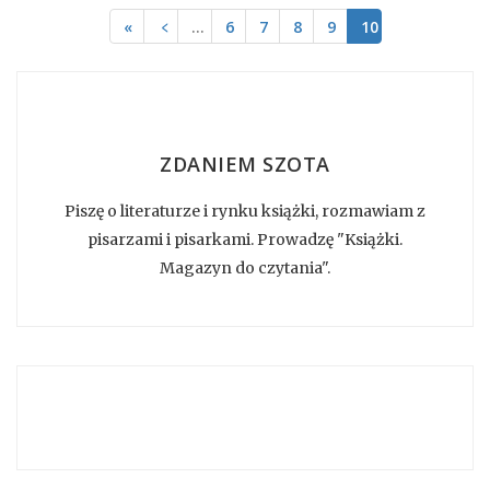
«
﹤
…
6
7
8
9
10
ZDANIEM SZOTA
Piszę o literaturze i rynku książki, rozmawiam z
pisarzami i pisarkami. Prowadzę "Książki.
Magazyn do czytania".