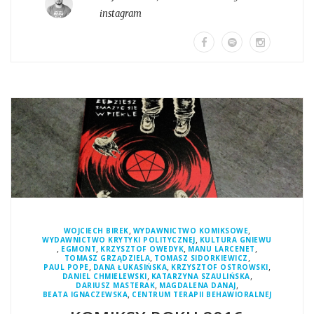
instagram
,
,
WOJCIECH BIREK
WYDAWNICTWO KOMIKSOWE
,
WYDAWNICTWO KRYTYKI POLITYCZNEJ
KULTURA GNIEWU
,
,
,
,
EGMONT
KRZYSZTOF OWEDYK
MANU LARCENET
,
,
TOMASZ GRZĄDZIELA
TOMASZ SIDORKIEWICZ
,
,
,
PAUL POPE
DANA ŁUKASIŃSKA
KRZYSZTOF OSTROWSKI
,
,
DANIEL CHMIELEWSKI
KATARZYNA SZAULIŃSKA
,
,
DARIUSZ MASTERAK
MAGDALENA DANAJ
,
BEATA IGNACZEWSKA
CENTRUM TERAPII BEHAWIORALNEJ