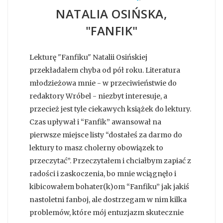
NATALIA OSIŃSKA,
"FANFIK"
Lekturę "Fanfiku" Natalii Osińskiej
przekładałem chyba od pół roku. Literatura
młodzieżowa mnie - w przeciwieństwie do
redaktory Wróbel - niezbyt interesuje, a
przecież jest tyle ciekawych książek do lektury.
Czas upływał i “Fanfik” awansował na
pierwsze miejsce listy “dostałeś za darmo do
lektury to masz cholerny obowiązek to
przeczytać”. Przeczytałem i chciałbym zapiać z
radości i zaskoczenia, bo mnie wciągnęło i
kibicowałem bohater(k)om “Fanfiku” jak jakiś
nastoletni fanboj, ale dostrzegam w nim kilka
problemów, które mój entuzjazm skutecznie