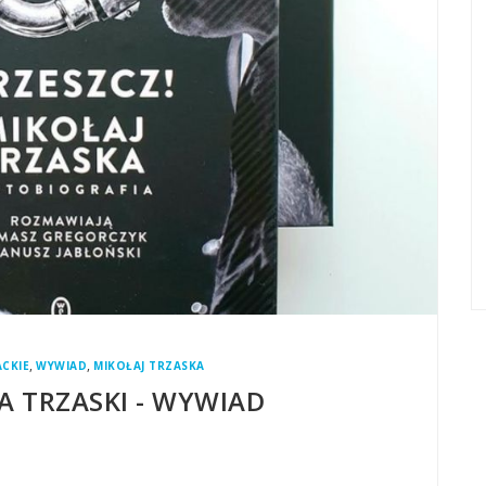
,
,
CKIE
WYWIAD
MIKOŁAJ TRZASKA
A TRZASKI - WYWIAD