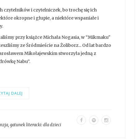
 czytelników i czytelniczek, bo trochę się ich
które okropne i głupie, a niektóre wspaniałe i
y.
waliśmy przy książce Michała Nogasia, w “Mikmaku"
zeszliśmy ze Śródmieście na Żoliborz... Od lat bardzo
z Jarosławem Mikołajewskim stworzyła jedną z
ędrówkę Nabu”.
YTAJ DALEJ
enzja
, gatunek literacki:
dla dzieci