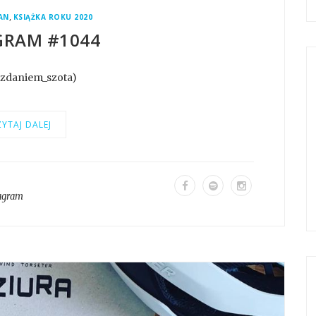
,
AN
KSIĄŻKA ROKU 2020
GRAM #1044
@zdaniem_szota)
YTAJ DALEJ
agram