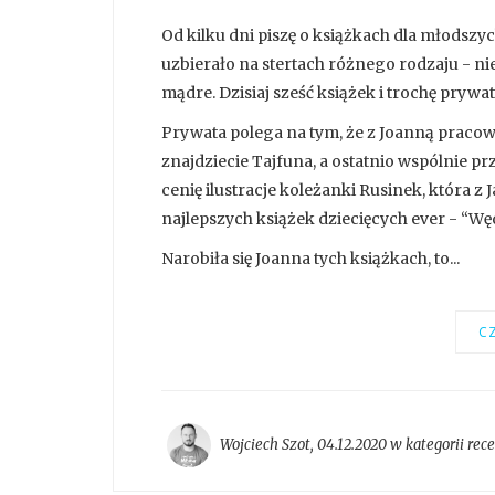
Od kilku dni piszę o książkach dla młodszych
uzbierało na stertach różnego rodzaju - nie
mądre. Dzisiaj sześć książek i trochę prywat
Prywata polega na tym, że z Joanną praco
znajdziecie Tajfuna, a ostatnio wspólnie pr
cenię ilustracje koleżanki Rusinek, która 
najlepszych książek dziecięcych ever - “W
Narobiła się Joanna tych książkach, to...
CZ
Wojciech Szot
,
04.12.2020 w kategorii
rec