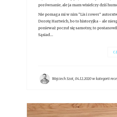
porównanie, ale ja mam wisielczy dziś humo
Nie pomaga mi w nim “Lis i rower” autorstw
Dorotę Hartwich, bo to historyjka - ale niesp
ponieważ poczuł się samotny, to postanowił 
Sąsiad....
CZ
Wojciech Szot
,
04.12.2020 w kategorii
rec