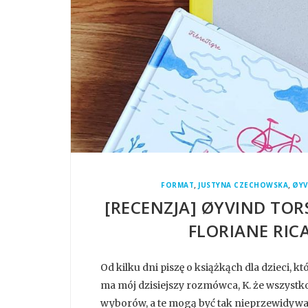
,
,
FORMAT
JUSTYNA CZECHOWSKA
ØYV
[RECENZJA] ØYVIND TORS
FLORIANE RICA
Od kilku dni piszę o książkąch dla dzieci, k
ma mój dzisiejszy rozmówca, K. że wszystko
wyborów, a te mogą być tak nieprzewidywa