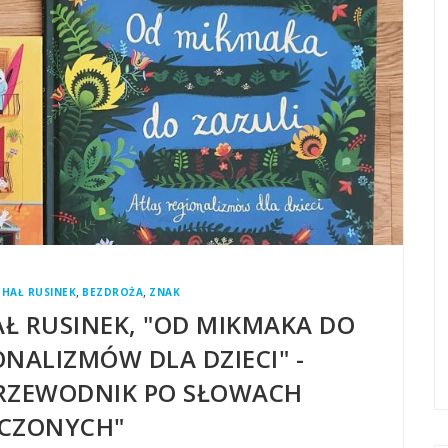
,
,
CHAŁ RUSINEK
BEZDROŻA
ZNAK
AŁ RUSINEK, "OD MIKMAKA DO
ONALIZMÓW DLA DZIECI" -
 PRZEWODNIK PO SŁOWACH
CZONYCH"