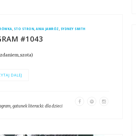
,
,
,
ERÓWKA
STO STRON
ANIA JAMRÓZ
SYDNEY SMITH
GRAM #1043
@zdaniem_szota)
YTAJ DALEJ
tagram
, gatunek literacki:
dla dzieci