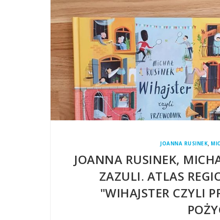
,
JOANNA RUSINEK
MI
JOANNA RUSINEK, MICH
ZAZULI. ATLAS REGI
"WIHAJSTER CZYLI
POŻY