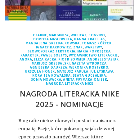
,
,
,
,
CZARNE
MARGINESY
WBPICAK
CONVIVO
,
,
,
DOROTA MASŁOWSKA
HANNA KRALL
A5
,
,
MAGDALENA GRZEBAŁKOWSKA
TOMASZ RÓŻYCKI
,
,
,
IGNACY KARPOWICZ
ZNAK
WARSTWY
,
,
SŁOWO/OBRAZ TERYTORIA
MARIA POPRZĘCKA
,
,
,
KARAKTER
PAWEŁ SOŁTYS
WYDAWNICTWO LITERACKIE
,
,
,
,
AGORA
ELIZA KĄCKA
PIOTR SOMMER
ANDRZEJ STASIUK
,
,
MARIUSZ GRZEBALSKI
GAZETA WYBORCZA
,
,
AGNIESZKA DAUKSZA
WERONIKA KOSTYRKO
,
,
,
URSZULA HONEK
MATEUSZ PAKUŁA
JUL ŁYSKAWA
,
,
KORA TEA KOWALSKA
BEATA GUCZALSKA
,
,
SONIA NOWACKA
ANETA PRYMAKA-ONISZK
NAGRODA LITERACKA NIKE
NAGRODA LITERACKA NIKE
2025 - NOMINACJE
Biografie nietuzinkowych postaci napisane z
empatią. Eseje, które pokazują, w jak dziwnej
epoce przyszło nam żyć. Wiersze, które