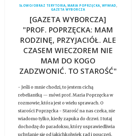
,
,
,
SŁOWO/OBRAZ TERYTORIA
MARIA POPRZĘCKA
WYWIAD
GAZETA WYBORCZA
[GAZETA WYBORCZA]
"PROF. POPRZĘCKA: MAM
RODZINĘ, PRZYJACIÓŁ. ALE
CZASEM WIECZOREM NIE
MAM DO KOGO
ZADZWONIĆ. TO STAROŚĆ"
- Jeśli o mnie chodzi, to jestem cichą
rebeliantką — mówi prof. Maria Poprzęcka w
rozmowie, która jest o wielu sprawach. O
starości Poprzęcka - Starość na nas czeka, nie
wiadomo tylko, kiedy zapuka do drzwi. I tutaj
dochodzę do paradoksu, który usprawiedliwia
uchylanie się od jakichkolwiek rad i pouczeń.