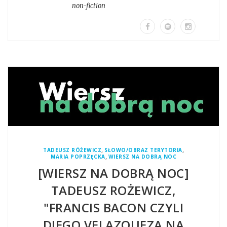
non-fiction
,
,
TADEUSZ RÓŻEWICZ
SŁOWO/OBRAZ TERYTORIA
,
MARIA POPRZĘCKA
WIERSZ NA DOBRĄ NOC
[WIERSZ NA DOBRĄ NOC]
TADEUSZ ROŻEWICZ,
"FRANCIS BACON CZYLI
DIEGO VELAZQUEZA NA