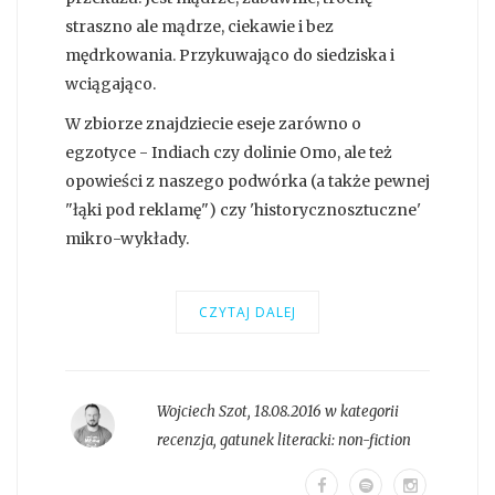
straszno ale mądrze, ciekawie i bez
mędrkowania. Przykuwająco do siedziska i
wciągająco.
W zbiorze znajdziecie eseje zarówno o
egzotyce - Indiach czy dolinie Omo, ale też
opowieści z naszego podwórka (a także pewnej
"łąki pod reklamę") czy 'historycznosztuczne'
mikro-wykłady.
CZYTAJ DALEJ
Wojciech Szot
,
18.08.2016 w kategorii
recenzja
, gatunek literacki:
non-fiction