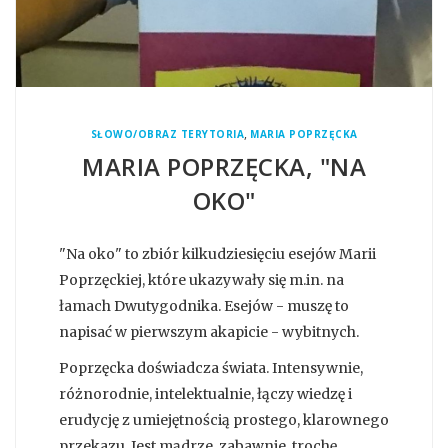
,
SŁOWO/OBRAZ TERYTORIA
MARIA POPRZĘCKA
MARIA POPRZĘCKA, "NA
OKO"
"Na oko" to zbiór kilkudziesięciu esejów Marii
Poprzęckiej, które ukazywały się m.in. na
łamach Dwutygodnika. Esejów - muszę to
napisać w pierwszym akapicie - wybitnych.
Poprzęcka doświadcza świata. Intensywnie,
różnorodnie, intelektualnie, łączy wiedzę i
erudycję z umiejętnością prostego, klarownego
przekazu. Jest mądrze, zabawnie, trochę