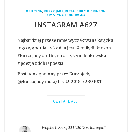
,
,
,
OFFICYNA
KURZOJADY_INSTA
EMILY DICKINSON
KRYSTYNA LENKOWSKA
INSTAGRAM #627
Najbardziej przeze mnie wyczekiwana książka
tego tygodnia! W końcu jest! #emilydickinson
#kurzojady #officyna #krystynalenkowska
#poezja #dobrapoezja
Post udostępniony przez Kurzojady
(@kurzojady_insta) Lis 22, 2018 o 2:39 PST
CZYTAJ DALEJ
Wojciech Szot
,
22.11.2018 w kategorii