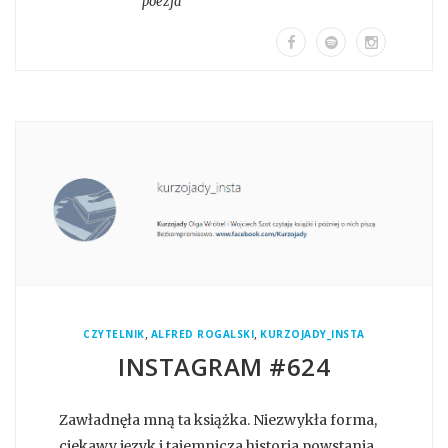
poezja
,
,
CZYTELNIK
ALFRED ROGALSKI
KURZOJADY_INSTA
INSTAGRAM #624
Zawładnęła mną ta książka. Niezwykła forma,
ciekawy język i tajemnicza historia powstania.