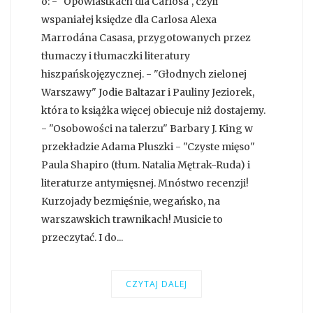
o: - "Opowiastkach dla Carlosa", czyli
wspaniałej księdze dla Carlosa Alexa
Marrodána Casasa, przygotowanych przez
tłumaczy i tłumaczki literatury
hiszpańskojęzycznej. - "Głodnych zielonej
Warszawy" Jodie Baltazar i Pauliny Jeziorek,
która to książka więcej obiecuje niż dostajemy.
- "Osobowości na talerzu" Barbary J. King w
przekładzie Adama Pluszki - "Czyste mięso"
Paula Shapiro (tłum. Natalia Mętrak-Ruda) i
literaturze antymięsnej. Mnóstwo recenzji!
Kurzojady bezmięśnie, wegańsko, na
warszawskich trawnikach! Musicie to
przeczytać. I do...
CZYTAJ DALEJ