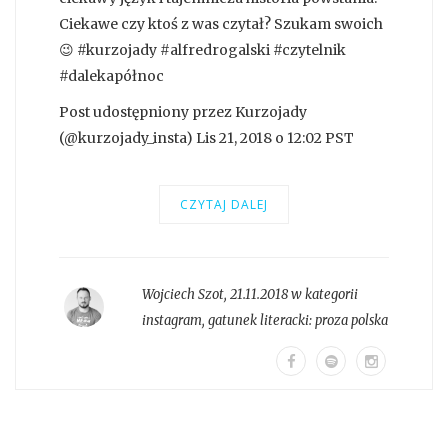
Ciekawe czy ktoś z was czytał? Szukam swoich
😉 #kurzojady #alfredrogalski #czytelnik
#dalekapółnoc
Post udostępniony przez Kurzojady
(@kurzojady_insta) Lis 21, 2018 o 12:02 PST
CZYTAJ DALEJ
Wojciech Szot
,
21.11.2018 w kategorii
instagram
, gatunek literacki:
proza polska