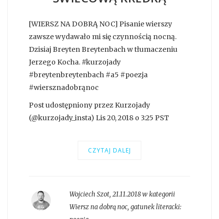
[WIERSZ NA DOBRĄ NOC] Pisanie wierszy
zawsze wydawało mi się czynnością nocną.
Dzisiaj Breyten Breytenbach w tłumaczeniu
Jerzego Kocha. #kurzojady
#breytenbreytenbach #a5 #poezja
#wiersznadobrąnoc
Post udostępniony przez Kurzojady
(@kurzojady_insta) Lis 20, 2018 o 3:25 PST
CZYTAJ DALEJ
Wojciech Szot
,
21.11.2018 w kategorii
Wiersz na dobrą noc
, gatunek literacki: