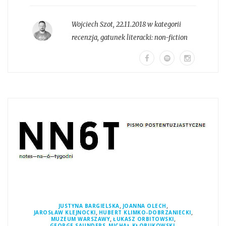
Wojciech Szot
,
22.11.2018 w kategorii
recenzja
, gatunek literacki:
non-fiction
,
,
JUSTYNA BARGIELSKA
JOANNA OLECH
,
,
JAROSŁAW KLEJNOCKI
HUBERT KLIMKO-DOBRZANIECKI
,
,
MUZEUM WARSZAWY
ŁUKASZ ORBITOWSKI
,
,
GEORGE SAUNDERS
MICHAŁ KŁOBUKOWSKI