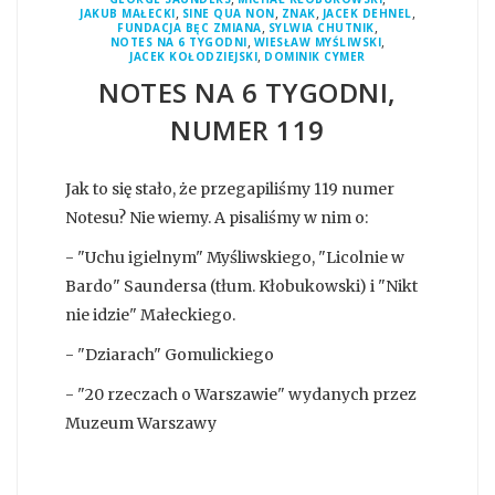
,
,
,
,
JAKUB MAŁECKI
SINE QUA NON
ZNAK
JACEK DEHNEL
,
,
FUNDACJA BĘC ZMIANA
SYLWIA CHUTNIK
,
,
NOTES NA 6 TYGODNI
WIESŁAW MYŚLIWSKI
,
JACEK KOŁODZIEJSKI
DOMINIK CYMER
NOTES NA 6 TYGODNI,
NUMER 119
Jak to się stało, że przegapiliśmy 119 numer
Notesu? Nie wiemy. A pisaliśmy w nim o:
- "Uchu igielnym" Myśliwskiego, "Licolnie w
Bardo" Saundersa (tłum. Kłobukowski) i "Nikt
nie idzie" Małeckiego.
- "Dziarach" Gomulickiego
- "20 rzeczach o Warszawie" wydanych przez
Muzeum Warszawy