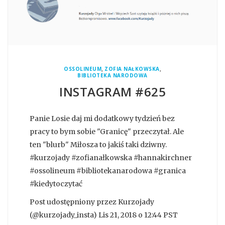
,
,
OSSOLINEUM
ZOFIA NAŁKOWSKA
BIBLIOTEKA NARODOWA
INSTAGRAM #625
Panie Losie daj mi dodatkowy tydzień bez
pracy to bym sobie "Granicę" przeczytał. Ale
ten "blurb" Miłosza to jakiś taki dziwny.
#kurzojady #zofianałkowska #hannakirchner
#ossolineum #bibliotekanarodowa #granica
#kiedytoczytać
Post udostępniony przez Kurzojady
(@kurzojady_insta) Lis 21, 2018 o 12:44 PST