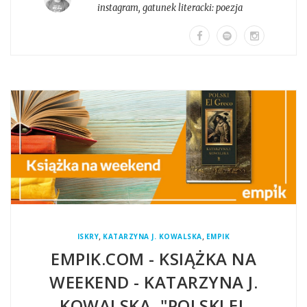
instagram
, gatunek literacki:
poezja
,
,
ISKRY
KATARZYNA J. KOWALSKA
EMPIK
EMPIK.COM - KSIĄŻKA NA
WEEKEND - KATARZYNA J.
KOWALSKA, "POLSKI EL