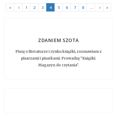
«
﹤
1
2
3
4
5
6
7
8
…
﹥
»
ZDANIEM SZOTA
Piszę o literaturze i rynku książki, rozmawiam z
pisarzami i pisarkami. Prowadzę "Książki.
Magazyn do czytania".