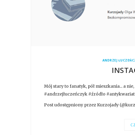
ANDRZEJ ŁUCZEŃC
INSTA
Mój stary to fanatyk, pół mieszkania... a ni
#andrzejłuczeńczyk #źródło #antykwariat
Post udostępniony przez Kurzojady (@kurzoj
CZ