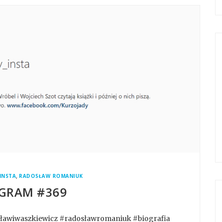
,
INSTA
RADOSŁAW ROMANIUK
GRAM #369
osławiwaszkiewicz #radosławromaniuk #biografia