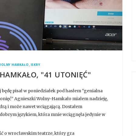
,
WOLNY HAMKAŁO
ISKRY
HAMKAŁO, "41 UTONIĘĆ"
 będę pisał w poniedziałek pod hasłem “genialna
1 utonięć” Agnieszki Wolny-Hamkało miałem nadzieję,
drą i może nawet wciągającą. Dostałem
 dobrym językiem, która mnie wciągnęła jedynie w
 o wrocławskim teatrze, który gra