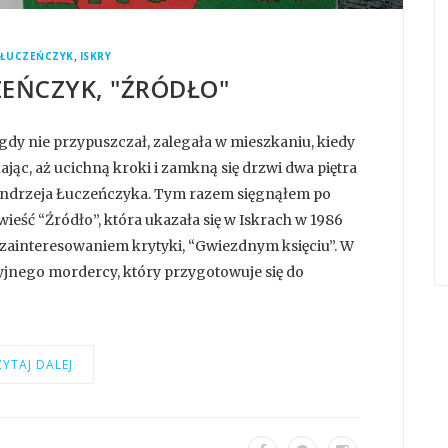
,
 ŁUCZEŃCZYK
ISKRY
ZEŃCZYK, "ŹRÓDŁO"
nigdy nie przypuszczał, zalegała w mieszkaniu, kiedy
ając, aż ucichną kroki i zamkną się drzwi dwa piętra
 Andrzeja Łuczeńczyka. Tym razem sięgnąłem po
eść “Źródło”, która ukazała się w Iskrach w 1986
m zainteresowaniem krytyki, “Gwiezdnym księciu”. W
yjnego mordercy, który przygotowuje się do
YTAJ DALEJ