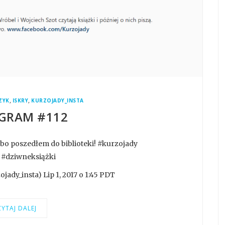
,
,
ZYK
ISKRY
KURZOJADY_INSTA
GRAM #112
e, bo poszedłem do biblioteki! #kurzojady
 #dziwneksiążki
ady_insta) Lip 1, 2017 o 1:45 PDT
YTAJ DALEJ