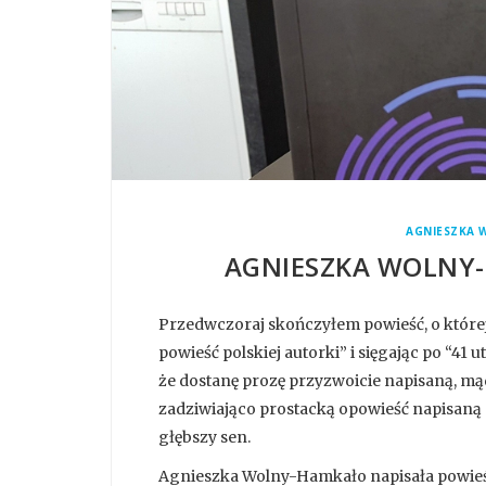
AGNIESZKA 
AGNIESZKA WOLNY-
Przedwczoraj skończyłem powieść, o której
powieść polskiej autorki” i sięgając po “4
że dostanę prozę przyzwoicie napisaną, mą
zadziwiająco prostacką opowieść napisaną
głębszy sen.
Agnieszka Wolny-Hamkało napisała powieść