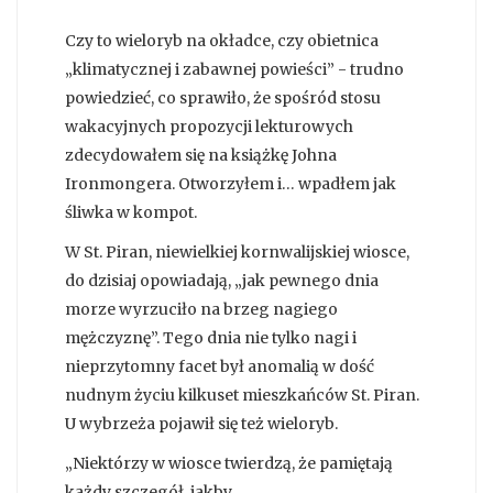
Czy to wieloryb na okładce, czy obietnica
„klimatycznej i zabawnej powieści” - trudno
powiedzieć, co sprawiło, że spośród stosu
wakacyjnych propozycji lekturowych
zdecydowałem się na książkę Johna
Ironmongera. Otworzyłem i… wpadłem jak
śliwka w kompot.
W St. Piran, niewielkiej kornwalijskiej wiosce,
do dzisiaj opowiadają, „jak pewnego dnia
morze wyrzuciło na brzeg nagiego
mężczyznę”. Tego dnia nie tylko nagi i
nieprzytomny facet był anomalią w dość
nudnym życiu kilkuset mieszkańców St. Piran.
U wybrzeża pojawił się też wieloryb.
„Niektórzy w wiosce twierdzą, że pamiętają
każdy szczegół, jakby...