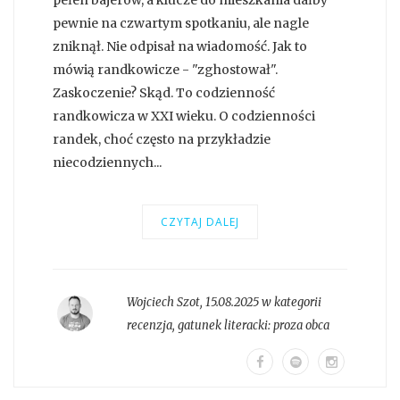
pełen bajerów, a klucze do mieszkania dałby
pewnie na czwartym spotkaniu, ale nagle
zniknął. Nie odpisał na wiadomość. Jak to
mówią randkowicze - "zghostował".
Zaskoczenie? Skąd. To codzienność
randkowicza w XXI wieku. O codzienności
randek, choć często na przykładzie
niecodziennych...
CZYTAJ DALEJ
Wojciech Szot
,
15.08.2025 w kategorii
recenzja
, gatunek literacki:
proza obca