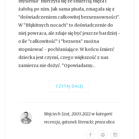
myślenia” mierzyła się ze śmiercią męża i
żałobą po nim. Jak sama pisała, zmagała się z
“doświadczeniem całkowitej bezsensowności”.
W “Błękitnych nocach” to doświadczenie do
niej powraca, ale zdaje się być jeszcze bardziej -
o ile “całkowitość” i “bezsens” można
stopniować - pochłaniające. W końcu śmierć
dziecka jest czymś, czego większość z nas
zamierza nie dożyć. “Opowiadamy...
CZYTAJ DALEJ
Wojciech Szot
,
20.03.2022 w kategorii
recenzja
, gatunek literacki:
proza obca