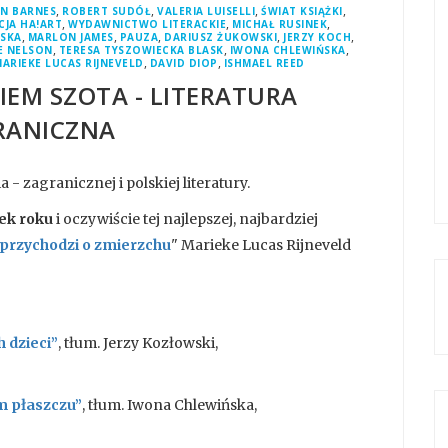
,
,
,
,
AN BARNES
ROBERT SUDÓŁ
VALERIA LUISELLI
ŚWIAT KSIĄŻKI
,
,
,
JA HA!ART
WYDAWNICTWO LITERACKIE
MICHAŁ RUSINEK
,
,
,
,
,
RSKA
MARLON JAMES
PAUZA
DARIUSZ ŻUKOWSKI
JERZY KOCH
,
,
,
E NELSON
TERESA TYSZOWIECKA BLASK
IWONA CHLEWIŃSKA
,
,
ARIEKE LUCAS RIJNEVELD
DAVID DIOP
ISHMAEL REED
IEM SZOTA - LITERATURA
RANICZNA
zagranicznej i polskiej literatury.
żek roku
i oczywiście tej najlepszej, najbardziej
 przychodzi o zmierzchu
" Marieke Lucas Rijneveld
h dzieci”
, tłum. Jerzy Kozłowski,
m płaszczu”
, tłum. Iwona Chlewińska,