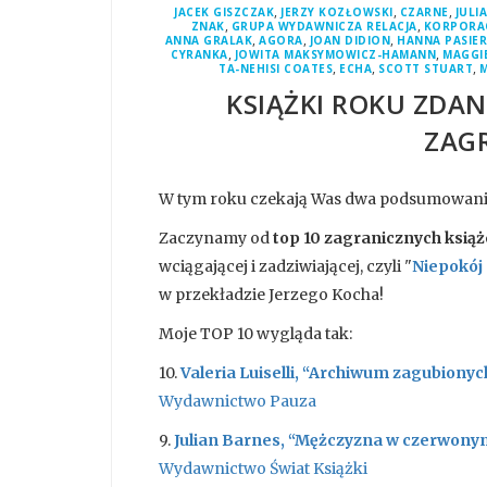
,
,
,
JACEK GISZCZAK
JERZY KOZŁOWSKI
CZARNE
JULI
,
,
ZNAK
GRUPA WYDAWNICZA RELACJA
KORPORAC
,
,
,
ANNA GRALAK
AGORA
JOAN DIDION
HANNA PASIE
,
,
CYRANKA
JOWITA MAKSYMOWICZ-HAMANN
MAGGI
,
,
,
TA-NEHISI COATES
ECHA
SCOTT STUART
M
KSIĄŻKI ROKU ZDAN
ZAG
W tym roku czekają Was dwa podsumowania - 
Zaczynamy od
top 10 zagranicznych ksią
wciągającej i zadziwiającej, czyli "
Niepokój
w przekładzie Jerzego Kocha!
Moje TOP 10 wygląda tak:
10.
Valeria Luiselli, “Archiwum zagubionyc
Wydawnictwo Pauza
9.
Julian Barnes, “Mężczyzna w czerwony
Wydawnictwo Świat Książki