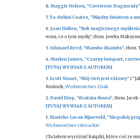
8.
Maggie Nelson, “Czerwone fragmenty
7.
Ta-Nehisi Coates, "Między światem a m
6.
Joan Didion, "Rok magicznego myśleni
wam, co o tym myślę", tłum. Jowita Maks
5.
Ishmael Reed, “Mambo dżambo”
, tłum.
4.
Marlon James, “Czarny lampart, czerwo
[TUTAJ WYWIAD Z AUTOREM]
3.
Scott Stuart, “Mój cień jest różowy”
i “J
Rusinek,
Wydawnictwo Znak
2.
David Diop, “Bratnia dusza”
, tłum. Jacek
[TUTAJ WYWIAD Z AUTOREM]
1.
Marieke Lucas Rijneveld, "Niepokój prz
Wydawnictwo Literackie
Chciałem wyróżnić książki, które coś ze mn