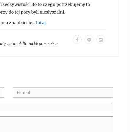
rzeczywistość. Bo to czego potrzebujemy to
zy do tej pory byli niesłyszalni.
ia znajdziecie...
tutaj
.
kuły
, gatunek literacki:
proza obca