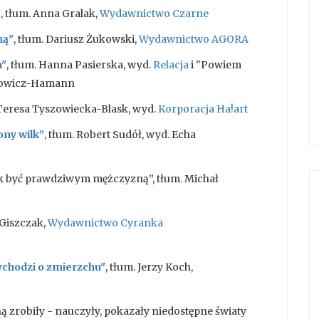
”
, tłum. Anna Gralak,
Wydawnictwo Czarne
ną"
, tłum. Dariusz Żukowski,
Wydawnictwo AGORA
a"
, tłum. Hanna Pasierska, wyd.
Relacja
i "Powiem
ymowicz-Hamann
 Teresa Tyszowiecka-Blask, wyd.
Korporacja Ha!art
ny wilk”
, tłum. Robert Sudół, wyd. Echa
ak być prawdziwym mężczyzną”, tłum. Michał
 Giszczak,
Wydawnictwo Cyranka
ychodzi o zmierzchu"
, tłum. Jerzy Koch,
ą zrobiły - nauczyły, pokazały niedostępne światy