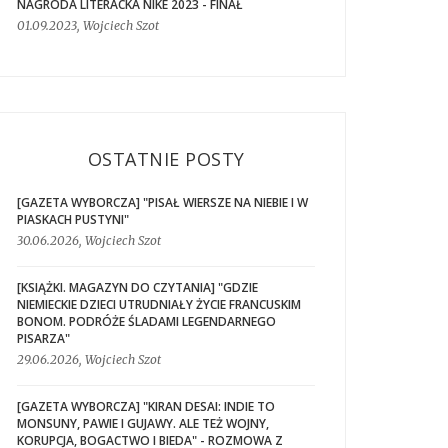
NAGRODA LITERACKA NIKE 2023 - FINAŁ
01.09.2023, Wojciech Szot
OSTATNIE POSTY
[GAZETA WYBORCZA] "PISAŁ WIERSZE NA NIEBIE I W
PIASKACH PUSTYNI"
30.06.2026, Wojciech Szot
[KSIĄŻKI. MAGAZYN DO CZYTANIA] "GDZIE
NIEMIECKIE DZIECI UTRUDNIAŁY ŻYCIE FRANCUSKIM
BONOM. PODRÓŻE ŚLADAMI LEGENDARNEGO
PISARZA"
29.06.2026, Wojciech Szot
[GAZETA WYBORCZA] "KIRAN DESAI: INDIE TO
MONSUNY, PAWIE I GUJAWY. ALE TEŻ WOJNY,
KORUPCJA, BOGACTWO I BIEDA" - ROZMOWA Z