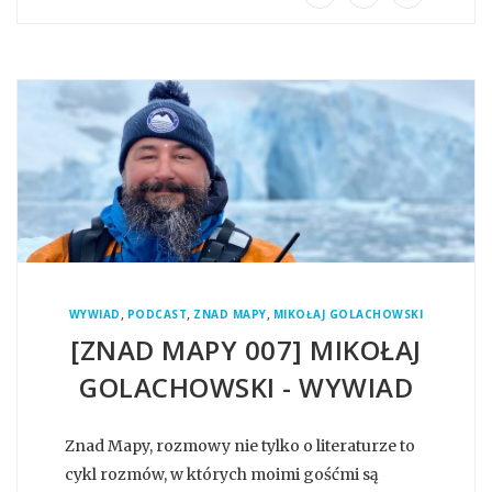
,
,
,
WYWIAD
PODCAST
ZNAD MAPY
MIKOŁAJ GOLACHOWSKI
[ZNAD MAPY 007] MIKOŁAJ
GOLACHOWSKI - WYWIAD
Znad Mapy, rozmowy nie tylko o literaturze to
cykl rozmów, w których moimi gośćmi są