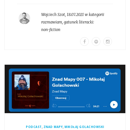
Wojciech Szot
,
18.07.2021 w kategorii
rozmawiam
, gatunek literacki:
non-fiction
,
,
PODCAST
ZNAD MAPY
MIKOŁAJ GOLACHOWSKI