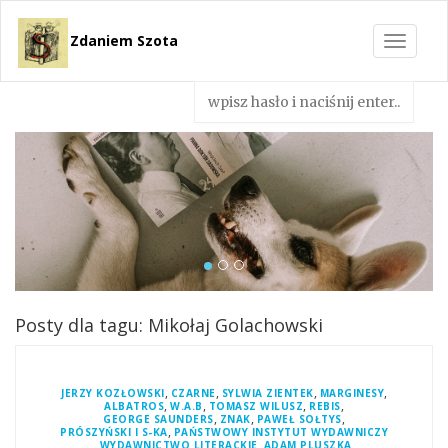
Zdaniem Szota
Toggle
navigat
Posty dla tagu: Mikołaj Golachowski
,
,
,
,
JERZY KOZŁOWSKI
CZARNE
SYLWIA ZIENTEK
MARGINESY
,
,
,
,
ALBATROS
W.A.B
TOMASZ WILUSZ
REBIS
,
,
,
GEORGE SAUNDERS
ZNAK
PAWEŁ SOŁTYS
,
PRÓSZYŃSKI I S-KA
PAŃSTWOWY INSTYTUT WYDAWNICZY
,
,
,
WYDAWNICTWO LITERACKIE
ADAM PLUSZKA