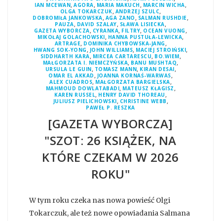
,
,
,
,
IAN MCEWAN
AGORA
MARIA MAKUCH
MARCIN WICHA
,
,
OLGA TOKARCZUK
ANDRZEJ SZULC
,
,
,
DOBROMIŁA JANKOWSKA
AGA ZANO
SALMAN RUSHDIE
,
,
,
PAUZA
DAVID SZALAY
SŁAWA LISIECKA
,
,
,
,
GAZETA WYBORCZA
CYRANKA
FILTRY
OCEAN VUONG
,
,
MIKOŁAJ GOLACHOWSKI
HANNA PUSTUŁA-LEWICKA
,
,
ARTRAGE
DOMINIKA CHYBOWSKA-JANG
,
,
,
HWANG SOK-YONG
JOHN WILLIAMS
MACIEJ STROIŃSKI
,
,
,
SIDDHARTH KARA
MIRCEA CARTARESCU
BO.WIEM
,
,
MAŁGORZATA I. NIEMCZYŃSKA
BANU MUSHTAQ
,
,
,
URSULA LE GUIN
TOMASZ MANN
KIRAN DESAI
,
,
OMAR EL AKKAD
JOANNA KORNAŚ-WARWAS
,
,
ALEX CUADROS
MAŁGORZATA BARGIELSKA
,
,
MAHMOUD DOWLATABADI
MATEUSZ KŁAGISZ
,
,
KAREN RUSSEL
HENRY DAVID THOREAU
,
,
JULIUSZ PIELICHOWSKI
CHRISTINE WEBB
PAWEŁ P. RESZKA
[GAZETA WYBORCZA]
"SZOT: 26 KSIĄŻEK, NA
KTÓRE CZEKAM W 2026
ROKU"
W tym roku czeka nas nowa powieść Olgi
Tokarczuk, ale też nowe opowiadania Salmana