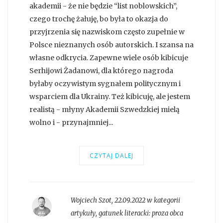
akademii - że nie będzie “list noblowskich”,
czego trochę żałuję, bo była to okazja do
przyjrzenia się nazwiskom często zupełnie w
Polsce nieznanych osób autorskich. I szansa na
własne odkrycia. Zapewne wiele osób kibicuje
Serhijowi Żadanowi, dla którego nagroda
byłaby oczywistym sygnałem politycznym i
wsparciem dla Ukrainy. Też kibicuję, ale jestem
realistą - młyny Akademii Szwedzkiej mielą
wolno i - przynajmniej...
CZYTAJ DALEJ
Wojciech Szot
,
22.09.2022 w kategorii
artykuły
, gatunek literacki:
proza obca