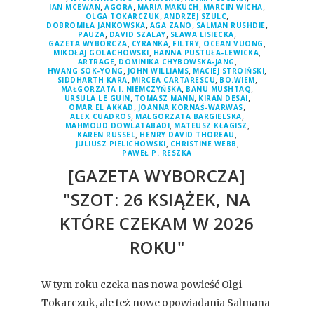
,
,
,
,
IAN MCEWAN
AGORA
MARIA MAKUCH
MARCIN WICHA
,
,
OLGA TOKARCZUK
ANDRZEJ SZULC
,
,
,
DOBROMIŁA JANKOWSKA
AGA ZANO
SALMAN RUSHDIE
,
,
,
PAUZA
DAVID SZALAY
SŁAWA LISIECKA
,
,
,
,
GAZETA WYBORCZA
CYRANKA
FILTRY
OCEAN VUONG
,
,
MIKOŁAJ GOLACHOWSKI
HANNA PUSTUŁA-LEWICKA
,
,
ARTRAGE
DOMINIKA CHYBOWSKA-JANG
,
,
,
HWANG SOK-YONG
JOHN WILLIAMS
MACIEJ STROIŃSKI
,
,
,
SIDDHARTH KARA
MIRCEA CARTARESCU
BO.WIEM
,
,
MAŁGORZATA I. NIEMCZYŃSKA
BANU MUSHTAQ
,
,
,
URSULA LE GUIN
TOMASZ MANN
KIRAN DESAI
,
,
OMAR EL AKKAD
JOANNA KORNAŚ-WARWAS
,
,
ALEX CUADROS
MAŁGORZATA BARGIELSKA
,
,
MAHMOUD DOWLATABADI
MATEUSZ KŁAGISZ
,
,
KAREN RUSSEL
HENRY DAVID THOREAU
,
,
JULIUSZ PIELICHOWSKI
CHRISTINE WEBB
PAWEŁ P. RESZKA
[GAZETA WYBORCZA]
"SZOT: 26 KSIĄŻEK, NA
KTÓRE CZEKAM W 2026
ROKU"
W tym roku czeka nas nowa powieść Olgi
Tokarczuk, ale też nowe opowiadania Salmana