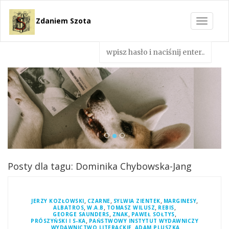
Zdaniem Szota
Toggle
navigat
Posty dla tagu: Dominika Chybowska-Jang
,
,
,
,
JERZY KOZŁOWSKI
CZARNE
SYLWIA ZIENTEK
MARGINESY
,
,
,
,
ALBATROS
W.A.B
TOMASZ WILUSZ
REBIS
,
,
,
GEORGE SAUNDERS
ZNAK
PAWEŁ SOŁTYS
,
PRÓSZYŃSKI I S-KA
PAŃSTWOWY INSTYTUT WYDAWNICZY
,
,
,
WYDAWNICTWO LITERACKIE
ADAM PLUSZKA