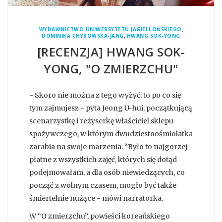
,
WYDAWNICTWO UNIWERSYTETU JAGIELLOŃSKIEGO
,
DOMINIKA CHYBOWSKA-JANG
HWANG SOK-YONG
[RECENZJA] HWANG SOK-
YONG, "O ZMIERZCHU"
- Skoro nie można z tego wyżyć, to po co się
tym zajmujesz - pyta Jeong U-hui, początkującą
scenarzystkę i reżyserkę właściciel sklepu
spożywczego, w którym dwudziestoośmiolatka
zarabia na swoje marzenia. “Było to najgorzej
płatne z wszystkich zajęć, których się dotąd
podejmowałam, a dla osób niewiedzących, co
począć z wolnym czasem, mogło być także
śmiertelnie nużące - mówi narratorka.
W “O zmierzchu”, powieści koreańskiego