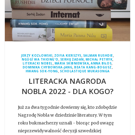
,
,
,
JERZY KOZŁOWSKI
ZOFIA KIERSZYS
SALMAN RUSHDIE
,
,
,
NGŨGĨ WA THIONG'O
SERHIJ ŻADAN
MICHAŁ PETRYK
,
,
,
LITERACKI NOBEL
MARIA SKIBNIEWSKA
ANNA BIŁOS
,
,
DOMINIKA CHYBOWSKA-JANG
BEATA KANG-BOGUSZ
,
HWANG SOK-YONG
SCHOLASTIQUE MUKASONGA
LITERACKA NAGRODA
NOBLA 2022 - DLA KOGO?
Już za dwa tygodnie dowiemy się, kto zdobędzie
Nagrodę Nobla w dziedzinie literatury. W tym
roku bukmacherzy uznali - biorąc pod uwagę
nieprzewidywalność decyzji szwedzkiej