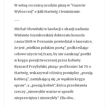
W setną rocznicę urodzin piszę w "Gazecie
Wyborczej" o Julii Hartwig i feminizmie.
---
Michał Głowiński w laudacji z okazji nadania
Wisławie Szymborskiej doktoratu honoris
causa UAM w Poznaniu powiedział o laureatce,
że jest „wielkim polskim poetą", podkreślając
celowe użycie tej frazy, by nie zamknąć poetki
w kręgu poezji tworzonej przez kobiety.
Ryszard Przybylski, pisząc pod koniec lat 70. o
Hartwig, wskazywał różnicę pomiędzy „poezją
kobiecą", zamykającą się „w wąskim kręgu
spraw", a „poezją kobiet", która przedstawia
rzeczy „niezwykle ważne w sposób
nieprzeciętny i niezwykły". Dla obu...