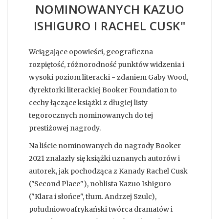
NOMINOWANYCH KAZUO
ISHIGURO I RACHEL CUSK"
Wciągające opowieści, geograficzna
rozpiętość, różnorodność punktów widzenia i
wysoki poziom literacki - zdaniem Gaby Wood,
dyrektorki literackiej Booker Foundation to
cechy łączące książki z długiej listy
tegorocznych nominowanych do tej
prestiżowej nagrody.
Na liście nominowanych do nagrody Booker
2021 znalazły się książki uznanych autorów i
autorek, jak pochodząca z Kanady Rachel Cusk
("Second Place"), noblista Kazuo Ishiguro
("Klara i słońce", tłum. Andrzej Szulc),
południowoafrykański twórca dramatów i