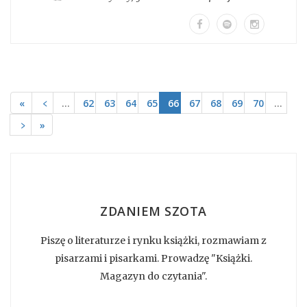
«
﹤
…
62
63
64
65
66
67
68
69
70
…
﹥
»
ZDANIEM SZOTA
Piszę o literaturze i rynku książki, rozmawiam z
pisarzami i pisarkami. Prowadzę "Książki.
Magazyn do czytania".