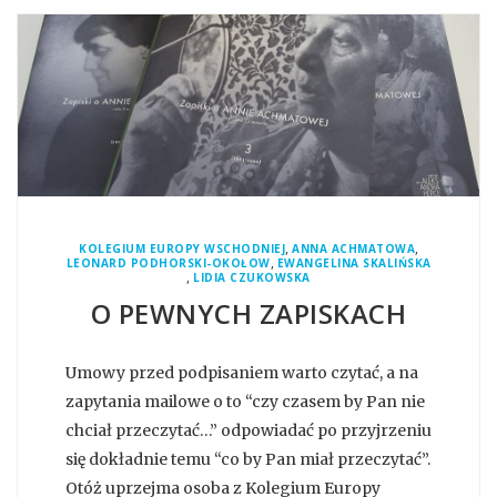
,
,
KOLEGIUM EUROPY WSCHODNIEJ
ANNA ACHMATOWA
,
LEONARD PODHORSKI-OKOŁOW
EWANGELINA SKALIŃSKA
,
LIDIA CZUKOWSKA
O PEWNYCH ZAPISKACH
Umowy przed podpisaniem warto czytać, a na
zapytania mailowe o to “czy czasem by Pan nie
chciał przeczytać…” odpowiadać po przyjrzeniu
się dokładnie temu “co by Pan miał przeczytać”.
Otóż uprzejma osoba z Kolegium Europy