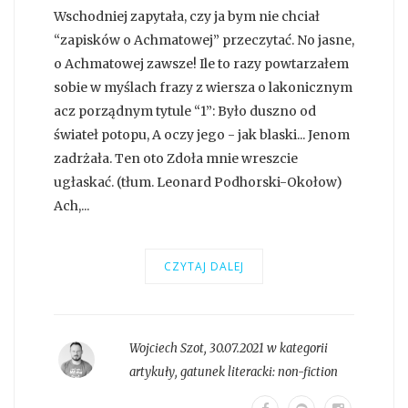
Wschodniej zapytała, czy ja bym nie chciał
“zapisków o Achmatowej” przeczytać. No jasne,
o Achmatowej zawsze! Ile to razy powtarzałem
sobie w myślach frazy z wiersza o lakonicznym
acz porządnym tytule “1”: Było duszno od
świateł potopu, A oczy jego - jak blaski... Jenom
zadrżała. Ten oto Zdoła mnie wreszcie
ugłaskać. (tłum. Leonard Podhorski-Okołow)
Ach,...
CZYTAJ DALEJ
Wojciech Szot
,
30.07.2021 w kategorii
artykuły
, gatunek literacki:
non-fiction