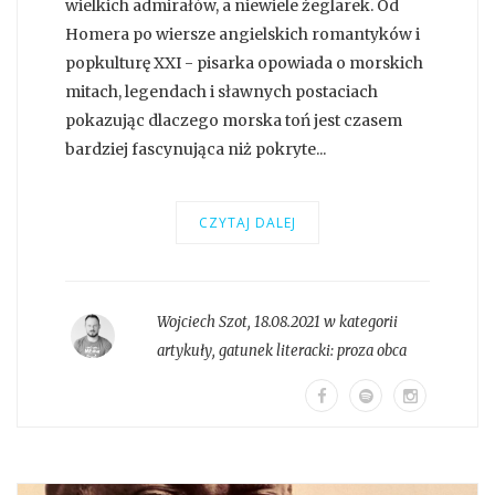
wielkich admirałów, a niewiele żeglarek. Od
Homera po wiersze angielskich romantyków i
popkulturę XXI - pisarka opowiada o morskich
mitach, legendach i sławnych postaciach
pokazując dlaczego morska toń jest czasem
bardziej fascynująca niż pokryte...
CZYTAJ DALEJ
Wojciech Szot
,
18.08.2021 w kategorii
artykuły
, gatunek literacki:
proza obca