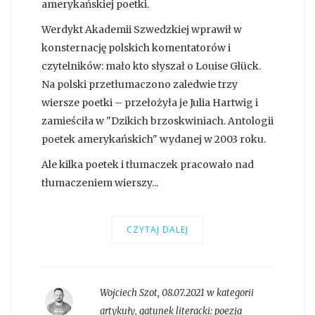
amerykańskiej poetki.
Werdykt Akademii Szwedzkiej wprawił w
konsternację polskich komentatorów i
czytelników: mało kto słyszał o Louise Glück.
Na polski przetłumaczono zaledwie trzy
wiersze poetki – przełożyła je Julia Hartwig i
zamieściła w "Dzikich brzoskwiniach. Antologii
poetek amerykańskich" wydanej w 2003 roku.
Ale kilka poetek i tłumaczek pracowało nad
tłumaczeniem wierszy...
CZYTAJ DALEJ
Wojciech Szot
,
08.07.2021 w kategorii
artykuły
, gatunek literacki:
poezja