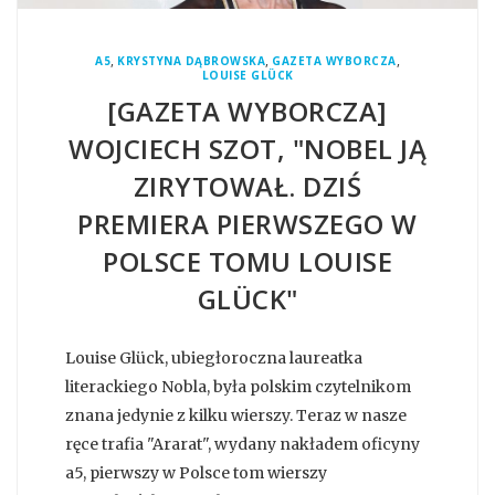
,
,
,
A5
KRYSTYNA DĄBROWSKA
GAZETA WYBORCZA
LOUISE GLÜCK
[GAZETA WYBORCZA]
WOJCIECH SZOT, "NOBEL JĄ
ZIRYTOWAŁ. DZIŚ
PREMIERA PIERWSZEGO W
POLSCE TOMU LOUISE
GLÜCK"
Louise Glück, ubiegłoroczna laureatka
literackiego Nobla, była polskim czytelnikom
znana jedynie z kilku wierszy. Teraz w nasze
ręce trafia "Ararat", wydany nakładem oficyny
a5, pierwszy w Polsce tom wierszy