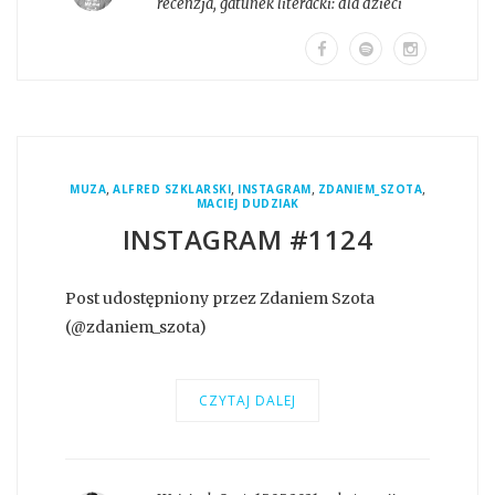
recenzja
, gatunek literacki:
dla dzieci
,
,
,
,
MUZA
ALFRED SZKLARSKI
INSTAGRAM
ZDANIEM_SZOTA
MACIEJ DUDZIAK
INSTAGRAM #1124
Post udostępniony przez Zdaniem Szota
(@zdaniem_szota)
CZYTAJ DALEJ