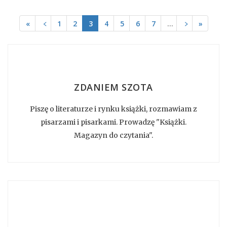
«
﹤
1
2
3
4
5
6
7
…
﹥
»
ZDANIEM SZOTA
Piszę o literaturze i rynku książki, rozmawiam z
pisarzami i pisarkami. Prowadzę "Książki.
Magazyn do czytania".