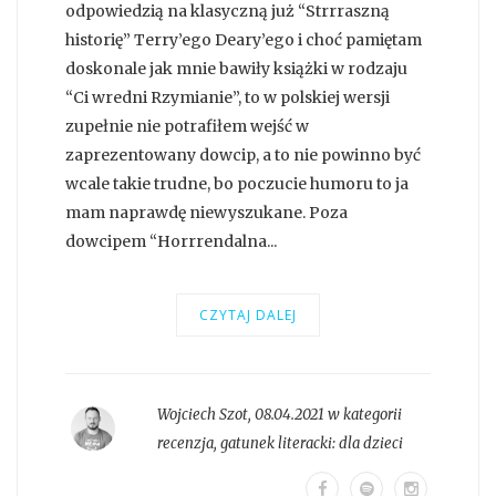
odpowiedzią na klasyczną już “Strrraszną
historię” Terry’ego Deary’ego i choć pamiętam
doskonale jak mnie bawiły książki w rodzaju
“Ci wredni Rzymianie”, to w polskiej wersji
zupełnie nie potrafiłem wejść w
zaprezentowany dowcip, a to nie powinno być
wcale takie trudne, bo poczucie humoru to ja
mam naprawdę niewyszukane. Poza
dowcipem “Horrrendalna...
CZYTAJ DALEJ
Wojciech Szot
,
08.04.2021 w kategorii
recenzja
, gatunek literacki:
dla dzieci