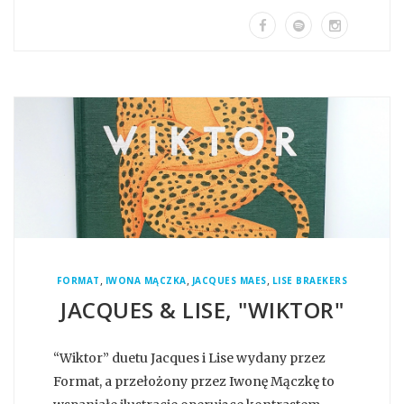
,
,
,
FORMAT
IWONA MĄCZKA
JACQUES MAES
LISE BRAEKERS
JACQUES & LISE, "WIKTOR"
“Wiktor” duetu Jacques i Lise wydany przez
Format, a przełożony przez Iwonę Mączkę to