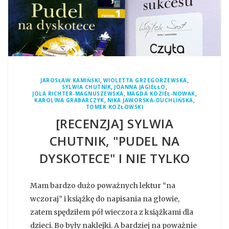
,
,
JAROSŁAW KAMIŃSKI
WIOLETTA GRZEGORZEWSKA
,
,
SYLWIA CHUTNIK
JOANNA JAGIEŁŁO
,
,
JOLA RICHTER-MAGNUSZEWSKA
MAGDA KOZIEŁ-NOWAK
,
,
KAROLINA GRABARCZYK
NIKA JAWORSKA-DUCHLIŃSKA
TOMEK KOZŁOWSKI
[RECENZJA] SYLWIA
CHUTNIK, "PUDEL NA
DYSKOTECE" I NIE TYLKO
Mam bardzo dużo poważnych lektur “na
wczoraj” i książkę do napisania na głowie,
zatem spędziłem pół wieczora z książkami dla
dzieci. Bo były naklejki. A bardziej na poważnie