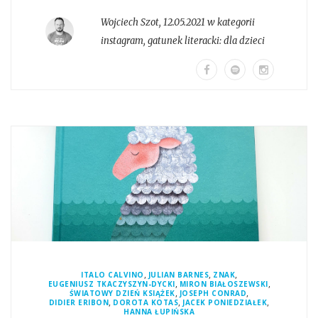
Wojciech Szot
,
12.05.2021 w kategorii
instagram
, gatunek literacki:
dla dzieci
,
,
,
ITALO CALVINO
JULIAN BARNES
ZNAK
,
,
EUGENIUSZ TKACZYSZYN-DYCKI
MIRON BIAŁOSZEWSKI
,
,
ŚWIATOWY DZIEŃ KSIĄŻEK
JOSEPH CONRAD
,
,
,
DIDIER ERIBON
DOROTA KOTAS
JACEK PONIEDZIAŁEK
HANNA ŁUPIŃSKA