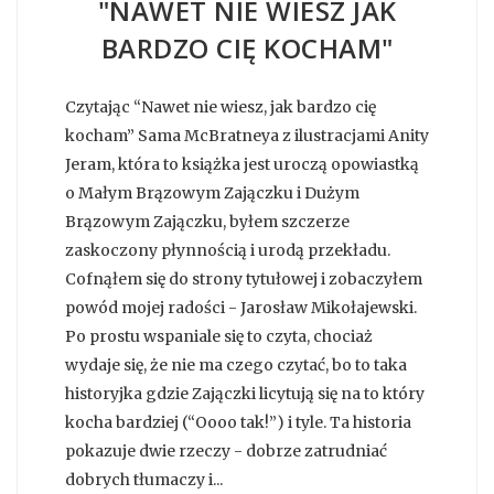
"NAWET NIE WIESZ JAK
BARDZO CIĘ KOCHAM"
Czytając “Nawet nie wiesz, jak bardzo cię
kocham” Sama McBratneya z ilustracjami Anity
Jeram, która to książka jest uroczą opowiastką
o Małym Brązowym Zajączku i Dużym
Brązowym Zajączku, byłem szczerze
zaskoczony płynnością i urodą przekładu.
Cofnąłem się do strony tytułowej i zobaczyłem
powód mojej radości - Jarosław Mikołajewski.
Po prostu wspaniale się to czyta, chociaż
wydaje się, że nie ma czego czytać, bo to taka
historyjka gdzie Zajączki licytują się na to który
kocha bardziej (“Oooo tak!”) i tyle. Ta historia
pokazuje dwie rzeczy - dobrze zatrudniać
dobrych tłumaczy i...