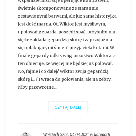
wspaniałe ilustracje operujące kontrastem,
świetnie skomponowane ze starannie
zestawionymi barwami, ale już sama historyjka
jest dość marna. Ot, Wiktor jest myśliwym,
upolował geparda, poszedł spać, przyśniło mu
się że zaklada gepardzią skórę i zaprzyjaźnia
się opłakującymi śmierć przyjaciela kotami. W
finale gepardy odkrywają oszustwo Wiktora, a
ten obiecuje, że więcej nie będzie już polował.
No, fajnie i co dalej? Wiktor zwija gepardzią
skórę i... ? I wraca do polowania, ale na zebry.
Niby przewrotne,...
CZYTAJ DALEJ
Wojciech Szot
,
04.03.2021 w kategorii