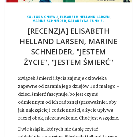
,
,
KULTURA GNIEWU
ELISABETH HELLAND LARSEN
,
MARINE SCHNEIDER
KATARZYNA TUNKIEL
[RECENZJA] ELISABETH
HELLAND LARSEN, MARINE
SCHNEIDER, "JESTEM
ŻYCIE", "JESTEM ŚMIERĆ"
Związek śmierci i życia zajmuje człowieka
zapewne od zarania jego dziejów. I od małego -
dzieci śmierć fascynuje, bo jest czymś
odmiennym od ich radosnej (przeważnie i oby
jak najczęściej) codzienności, a życie upływa
raczej obok, niezauważenie. Choć jest wszędzie.
Dwie książki, których nie da się czytać
oddzielnie, autorstwa Elisabeth Helland Larsen