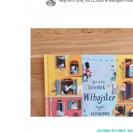
Wojciech Szot
,
04.12.2020 w kategorii
ins
,
JOANNA RUSINEK
MI