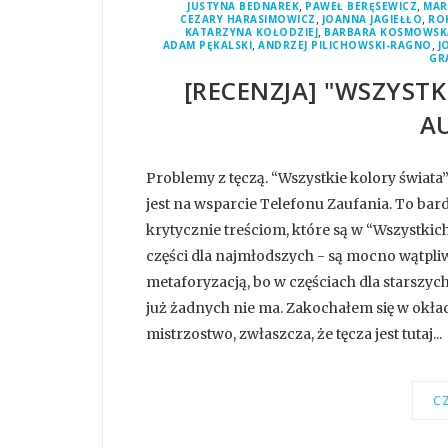
,
,
JUSTYNA BEDNAREK
PAWEŁ BERĘSEWICZ
MAR
,
,
CEZARY HARASIMOWICZ
JOANNA JAGIEŁŁO
RO
,
KATARZYNA KOŁODZIEJ
BARBARA KOSMOWSK
,
,
ADAM PĘKALSKI
ANDRZEJ PILICHOWSKI-RAGNO
J
GR
[RECENZJA] "WSZYSTK
A
Problemy z tęczą. “Wszystkie kolory świat
jest na wsparcie Telefonu Zaufania. To bard
krytycznie treściom, które są w “Wszystkic
części dla najmłodszych - są mocno wątpliwe
metaforyzacją, bo w częściach dla starszyc
już żadnych nie ma. Zakochałem się w okła
mistrzostwo, zwłaszcza, że tęcza jest tutaj...
CZ