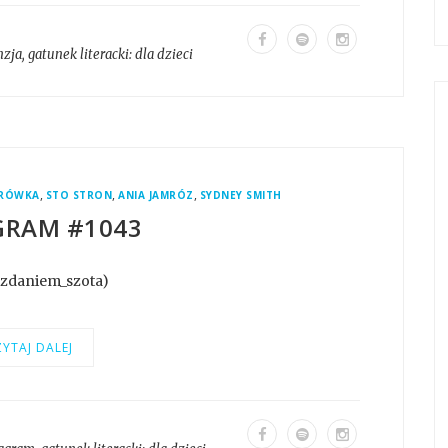
nzja
, gatunek literacki:
dla dzieci
,
,
,
ERÓWKA
STO STRON
ANIA JAMRÓZ
SYDNEY SMITH
GRAM #1043
@zdaniem_szota)
YTAJ DALEJ