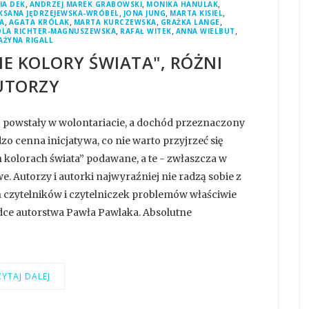
,
,
,
IA DEK
ANDRZEJ MAREK GRABOWSKI
MONIKA HANULAK
,
,
,
KSANA JĘDRZEJEWSKA-WRÓBEL
JONA JUNG
MARTA KISIEL
,
,
,
,
A
AGATA KRÓLAK
MARTA KURCZEWSKA
GRAŻKA LANGE
,
,
,
OLA RICHTER-MAGNUSZEWSKA
RAFAŁ WITEK
ANNA WIELBUT
AŻYNA RIGALL
IE KOLORY ŚWIATA", RÓŻNI
UTORZY
a” powstały w wolontariacie, a dochód przeznaczony
zo cenna inicjatywa, co nie warto przyjrzeć się
h kolorach świata” podawane, a te - zwłaszcza w
. Autorzy i autorki najwyraźniej nie radzą sobie z
h czytelników i czytelniczek problemów właściwie
dce autorstwa Pawła Pawlaka. Absolutne
YTAJ DALEJ