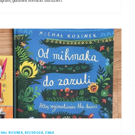
tagram
, gatunek literacki:
dla dzieci
,
,
CHAŁ RUSINEK
BEZDROŻA
ZNAK