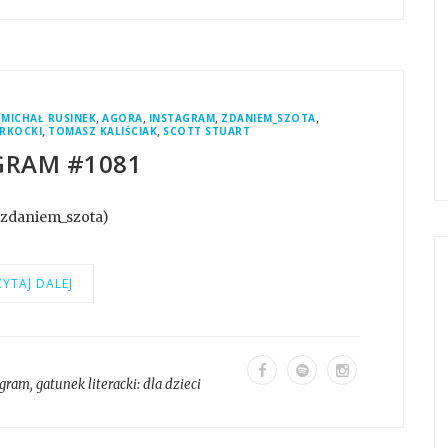
,
,
,
,
,
MICHAŁ RUSINEK
AGORA
INSTAGRAM
ZDANIEM_SZOTA
,
,
ARKOCKI
TOMASZ KALIŚCIAK
SCOTT STUART
GRAM #1081
@zdaniem_szota)
YTAJ DALEJ
agram
, gatunek literacki:
dla dzieci