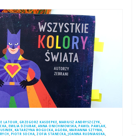
,
,
,
DE LATOUR
GRZEGORZ KASDEPKE
MARIUSZ ANDRYSZCZYK
,
,
,
,
ICKA
EMILIA DZIUBAK
ANNA ONICHIMOWSKA
PAWEŁ PAWLAK
,
,
,
,
RUSINEK
KATARZYNA BOGUCKA
AGORA
MARIANNA SZTYMA
,
,
,
,
YRYCH
PIOTR SOCHA
ZOFIA STANECKA
JOANNA RUDNIAŃSKA