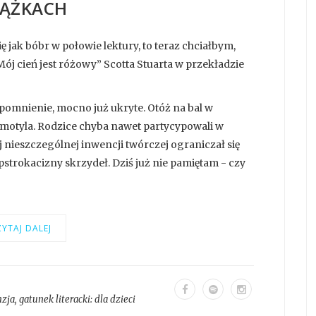
IĄŻKACH
 jak bóbr w połowie lektury, to teraz chciałbym,
ój cień jest różowy” Scotta Stuarta w przekładzie
omnienie, mocno już ukryte. Otóż na bal w
motyla. Rodzice chyba nawet partycypowali w
j nieszczególnej inwencji twórczej ograniczał się
strokacizny skrzydeł. Dziś już nie pamiętam - czy
YTAJ DALEJ
nzja
, gatunek literacki:
dla dzieci