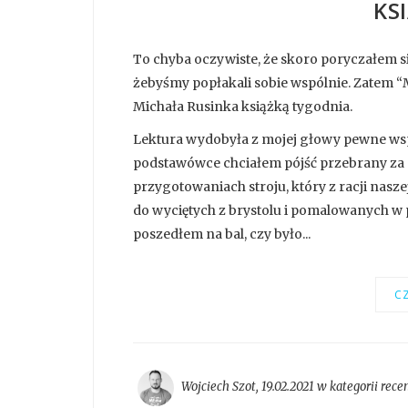
KS
To chyba oczywiste, że skoro poryczałem się
żebyśmy popłakali sobie wspólnie. Zatem “M
Michała Rusinka książką tygodnia.
Lektura wydobyła z mojej głowy pewne wsp
podstawówce chciałem pójść przebrany za 
przygotowaniach stroju, który z racji nasze
do wyciętych z brystolu i pomalowanych w p
poszedłem na bal, czy było...
CZ
Wojciech Szot
,
19.02.2021 w kategorii
rece