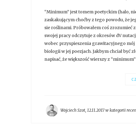
“Minimum” jest tomem poetyckim (halo, nie 
zaskakującym choćby z tego powodu, że jeg
sie roślinami. Próbowałem coś zrozumieć z j
swojej pracy odczytuje z okresów dV nutacji
wobec przyspieszenia grawitacyjnego mój m
biologii w jej poezjach. Jakbym chciał być zł
napisać, że większość wierszy z “minimum” t
CZ
Wojciech Szot
,
12.11.2017 w kategorii
rece