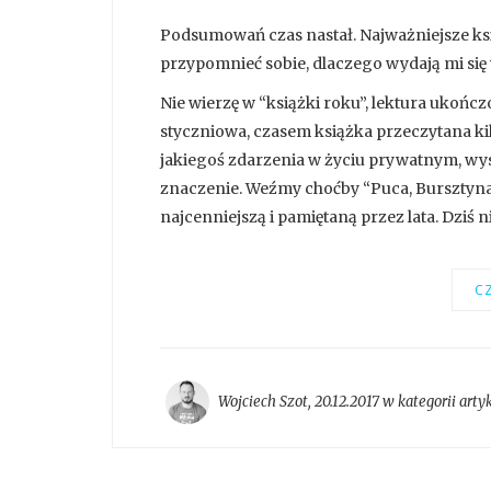
Podsumowań czas nastał. Najważniejsze ksi
przypomnieć sobie, dlaczego wydają mi się 
Nie wierzę w “książki roku”, lektura ukońc
styczniowa, czasem książka przeczytana ki
jakiegoś zdarzenia w życiu prywatnym, wysta
znaczenie. Weźmy choćby “Puca, Bursztyna i
najcenniejszą i pamiętaną przez lata. Dziś n
CZ
Wojciech Szot
,
20.12.2017 w kategorii
arty