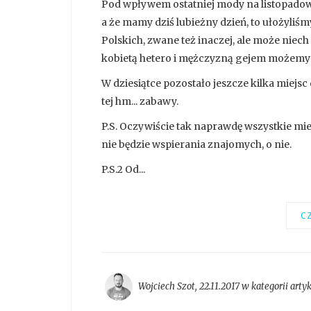
Pod wpływem ostatniej mody na listopadowe
a że mamy dziś lubieżny dzień, to ułożyliś
Polskich, zwane też inaczej, ale może niech 
kobietą hetero i mężczyzną gejem możemy 
W dziesiątce pozostało jeszcze kilka miejsc
tej hm... zabawy.
P.S. Oczywiście tak naprawdę wszystkie miej
nie będzie wspierania znajomych, o nie.
P.S.2 Od...
CZ
Wojciech Szot
,
22.11.2017 w kategorii
arty