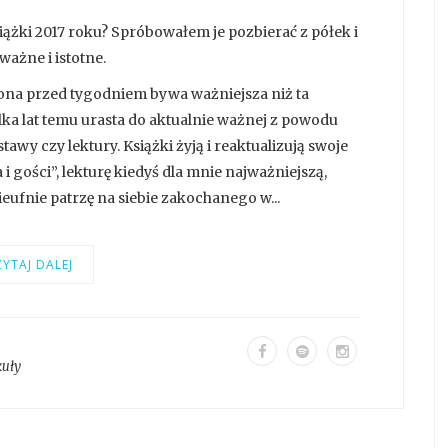
ążki 2017 roku? Spróbowałem je pozbierać z półek i
ważne i istotne.
zona przed tygodniem bywa ważniejsza niż ta
lka lat temu urasta do aktualnie ważnej z powodu
wy czy lektury. Książki żyją i reaktualizują swoje
 gości”, lekturę kiedyś dla mnie najważniejszą,
ieufnie patrzę na siebie zakochanego w...
YTAJ DALEJ
kuły