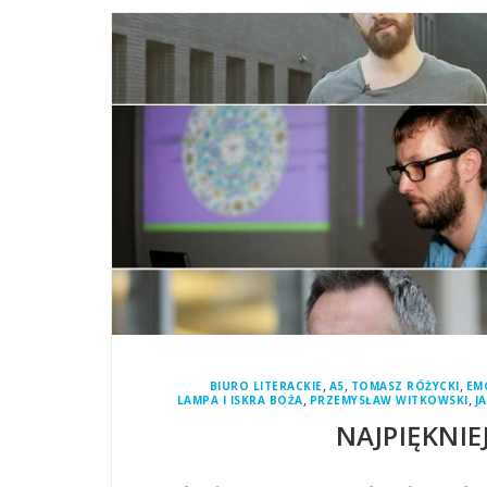
,
,
,
BIURO LITERACKIE
A5
TOMASZ RÓŻYCKI
EM
,
,
LAMPA I ISKRA BOŻA
PRZEMYSŁAW WITKOWSKI
J
NAJPIĘKNIE