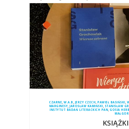
,
,
,
,
CZARNE
W.A.B
JERZY CZECH
PAWIEŁ BASIŃSKI
W
,
,
MARGINESY
JAROSŁAW KAMIŃSKI
STANISŁAW G
,
INSTYTUT BADAŃ LITERACKICH PAN
GOSIA HER
MAŁGOR
KSIĄŻK