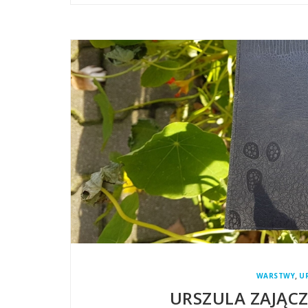
,
WARSTWY
U
URSZULA ZAJĄC