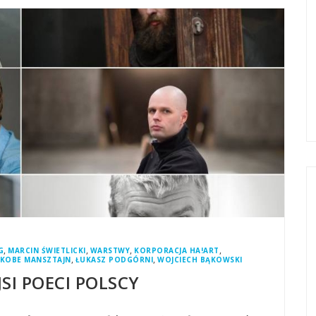
,
,
,
,
G
MARCIN ŚWIETLICKI
WARSTWY
KORPORACJA HA!ART
,
,
AKOBE MANSZTAJN
ŁUKASZ PODGÓRNI
WOJCIECH BĄKOWSKI
JSI POECI POLSCY