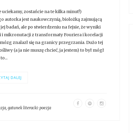
uciekamy, zostańcie na te kilka minut!)
o autorka jest naukowczynią, biolożką zajmującą
ej badań, ale po stwierdzeniu na fejsie, że wyniki
 i mikronutacji z transformaty Fouriera i korelacji
ózg znalazł się na granicy przegrzania. Dużo tej
ośliwy (a ja nie muszę chcieć, ja jestem) to był mógł
o...
YTAJ DALEJ
nzja
, gatunek literacki:
poezja