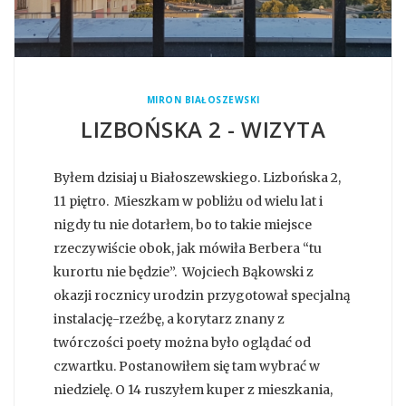
MIRON BIAŁOSZEWSKI
LIZBOŃSKA 2 - WIZYTA
Byłem dzisiaj u Białoszewskiego. Lizbońska 2,
11 piętro. Mieszkam w pobliżu od wielu lat i
nigdy tu nie dotarłem, bo to takie miejsce
rzeczywiście obok, jak mówiła Berbera “tu
kurortu nie będzie”. Wojciech Bąkowski z
okazji rocznicy urodzin przygotował specjalną
instalację-rzeźbę, a korytarz znany z
twórczości poety można było oglądać od
czwartku. Postanowiłem się tam wybrać w
niedzielę. O 14 ruszyłem kuper z mieszkania,