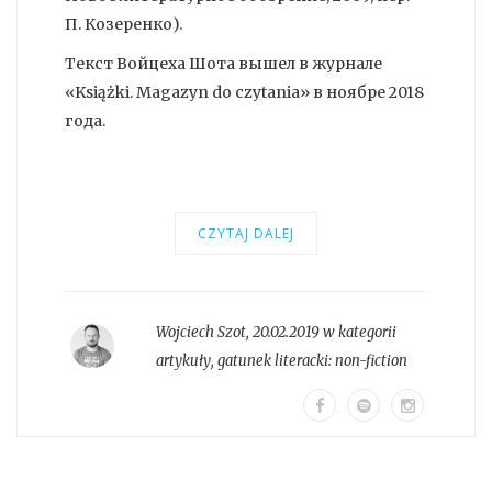
П. Козеренко).
Текст Войцеха Шота вышел в журнале
«Książki. Magazyn do czytania» в ноябре 2018
года.
CZYTAJ DALEJ
Wojciech Szot
,
20.02.2019 w kategorii
artykuły
, gatunek literacki:
non-fiction