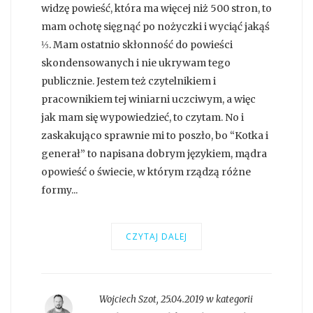
widzę powieść, która ma więcej niż 500 stron, to
mam ochotę sięgnąć po nożyczki i wyciąć jakąś
⅓. Mam ostatnio skłonność do powieści
skondensowanych i nie ukrywam tego
publicznie. Jestem też czytelnikiem i
pracownikiem tej winiarni uczciwym, a więc
jak mam się wypowiedzieć, to czytam. No i
zaskakująco sprawnie mi to poszło, bo “Kotka i
generał” to napisana dobrym językiem, mądra
opowieść o świecie, w którym rządzą różne
formy...
CZYTAJ DALEJ
Wojciech Szot
,
25.04.2019 w kategorii