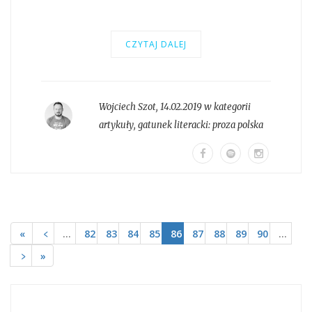
CZYTAJ DALEJ
Wojciech Szot
,
14.02.2019 w kategorii
artykuły
, gatunek literacki:
proza polska
«
﹤
…
82
83
84
85
86
87
88
89
90
…
﹥
»