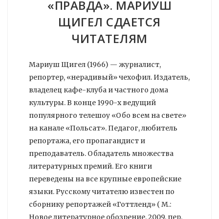
«ПРАВДА». МАРИУШ
ЩИГЕЛ CДАЕТСЯ
ЧИТАТЕЛЯМ
Мариуш Щигел (1966) — журналист,
репортер, «нерадивый» чехофил. Издатель,
владелец кафе-клуба и частного дома
культуры. В конце 1990-х ведущий
популярного телешоу «Обо всем на свете»
на канале «Польсат». Педагог, любитель
репортажа, его пропагандист и
преподаватель. Обладатель множества
литературных премий. Его книги
переведены на все крупные европейские
языки. Русскому читателю известен по
сборнику репортажей «Готтленд» ( М.:
Новое литературное обозрение, 2009, пер.