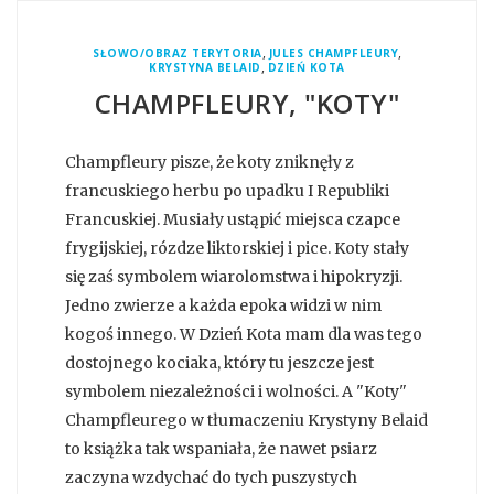
,
,
SŁOWO/OBRAZ TERYTORIA
JULES CHAMPFLEURY
,
KRYSTYNA BELAID
DZIEŃ KOTA
CHAMPFLEURY, "KOTY"
Champfleury pisze, że koty zniknęły z
francuskiego herbu po upadku I Republiki
Francuskiej. Musiały ustąpić miejsca czapce
frygijskiej, rózdze liktorskiej i pice. Koty stały
się zaś symbolem wiarolomstwa i hipokryzji.
Jedno zwierze a każda epoka widzi w nim
kogoś innego. W Dzień Kota mam dla was tego
dostojnego kociaka, który tu jeszcze jest
symbolem niezależności i wolności. A "Koty"
Champfleurego w tłumaczeniu Krystyny Belaid
to książka tak wspaniała, że nawet psiarz
zaczyna wzdychać do tych puszystych