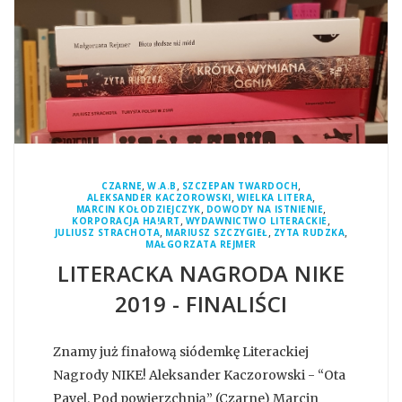
,
,
,
CZARNE
W.A.B
SZCZEPAN TWARDOCH
,
,
ALEKSANDER KACZOROWSKI
WIELKA LITERA
,
,
MARCIN KOŁODZIEJCZYK
DOWODY NA ISTNIENIE
,
,
KORPORACJA HA!ART
WYDAWNICTWO LITERACKIE
,
,
,
JULIUSZ STRACHOTA
MARIUSZ SZCZYGIEŁ
ZYTA RUDZKA
MAŁGORZATA REJMER
LITERACKA NAGRODA NIKE
2019 - FINALIŚCI
Znamy już finałową siódemkę Literackiej
Nagrody NIKE! Aleksander Kaczorowski - “Ota
Pavel. Pod powierzchnią” (Czarne) Marcin