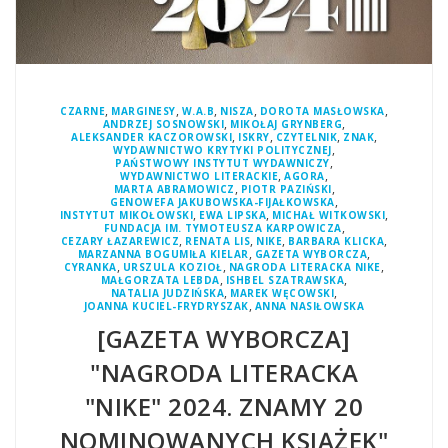
,
,
,
,
,
CZARNE
MARGINESY
W.A.B
NISZA
DOROTA MASŁOWSKA
,
,
ANDRZEJ SOSNOWSKI
MIKOŁAJ GRYNBERG
,
,
,
,
ALEKSANDER KACZOROWSKI
ISKRY
CZYTELNIK
ZNAK
,
WYDAWNICTWO KRYTYKI POLITYCZNEJ
,
PAŃSTWOWY INSTYTUT WYDAWNICZY
,
,
WYDAWNICTWO LITERACKIE
AGORA
,
,
MARTA ABRAMOWICZ
PIOTR PAZIŃSKI
,
GENOWEFA JAKUBOWSKA-FIJAŁKOWSKA
,
,
,
INSTYTUT MIKOŁOWSKI
EWA LIPSKA
MICHAŁ WITKOWSKI
,
FUNDACJA IM. TYMOTEUSZA KARPOWICZA
,
,
,
,
CEZARY ŁAZAREWICZ
RENATA LIS
NIKE
BARBARA KLICKA
,
,
MARZANNA BOGUMIŁA KIELAR
GAZETA WYBORCZA
,
,
,
CYRANKA
URSZULA KOZIOŁ
NAGRODA LITERACKA NIKE
,
,
MAŁGORZATA LEBDA
ISHBEL SZATRAWSKA
,
,
NATALIA JUDZIŃSKA
MAREK WĘCOWSKI
,
JOANNA KUCIEL-FRYDRYSZAK
ANNA NASIŁOWSKA
[GAZETA WYBORCZA]
"NAGRODA LITERACKA
"NIKE" 2024. ZNAMY 20
NOMINOWANYCH KSIĄŻEK"