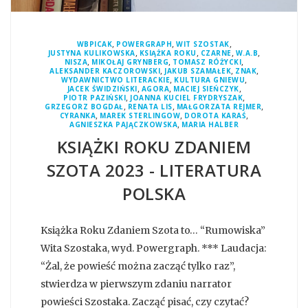
,
,
,
WBPICAK
POWERGRAPH
WIT SZOSTAK
,
,
,
,
JUSTYNA KULIKOWSKA
KSIĄŻKA ROKU
CZARNE
W.A.B
,
,
,
NISZA
MIKOŁAJ GRYNBERG
TOMASZ RÓŻYCKI
,
,
,
ALEKSANDER KACZOROWSKI
JAKUB SZAMAŁEK
ZNAK
,
,
WYDAWNICTWO LITERACKIE
KULTURA GNIEWU
,
,
,
JACEK ŚWIDZIŃSKI
AGORA
MACIEJ SIEŃCZYK
,
,
PIOTR PAZIŃSKI
JOANNA KUCIEL FRYDRYSZAK
,
,
,
GRZEGORZ BOGDAŁ
RENATA LIS
MAŁGORZATA REJMER
,
,
,
CYRANKA
MAREK STERLINGOW
DOROTA KARAŚ
,
AGNIESZKA PAJĄCZKOWSKA
MARIA HALBER
KSIĄŻKI ROKU ZDANIEM
SZOTA 2023 - LITERATURA
POLSKA
Książka Roku Zdaniem Szota to… “Rumowiska”
Wita Szostaka, wyd. Powergraph. *** Laudacja:
“Żal, że powieść można zacząć tylko raz”,
stwierdza w pierwszym zdaniu narrator
powieści Szostaka. Zacząć pisać, czy czytać?