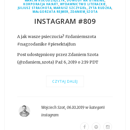
,
,
MARCIN KOŁODZIEJCZYK
DOWODY NA ISTNIENIE
,
,
KORPORACJA HA!ART
WYDAWNICTWO LITERACKIE
,
,
,
JULIUSZ STRACHOTA
MARIUSZ SZCZYGIEŁ
ZYTA RUDZKA
,
MAŁGORZATA REJMER
ZDANIEM_SZOTA
INSTAGRAM #809
A jak wasze psieczucia? #zdaniemszota
#nagrodanike #piesektajfun
Post udostępniony przez Zdaniem Szota
(@zdaniem_szota) Paź 6, 2019 o 2:19 PDT
CZYTAJ DALEJ
Wojciech Szot
,
06.10.2019 w kategorii
instagram