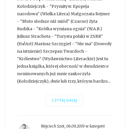
Kołodziejczyk - “Prymityw. Epopeja
narodowa” (Wielka Litera) Małgorzata Rejmer
- “Błoto słodsze niż miód” (Czarne) Zyta
Rudzka - “Krótka wymiana ognia” (W.A.B.)
Juliusz Strachota - “Turysta polski w ZSRR”
(Ha!Art) Mariusz Szczygieł - “Nie ma” (Dowody
na istnienie) Szczepan Twardoch -
“Królestwo” (Wydawnictwo Literackie) Jest tu
jedna książka, której obecność w dwudziestce
nominowanych już mnie zaskoczyła
(Kołodziejczyk), dwie lub trzy, którym bardzo...
CZYTAJ DALEJ
Wojciech Szot
,
06.09.2019 w kategorii