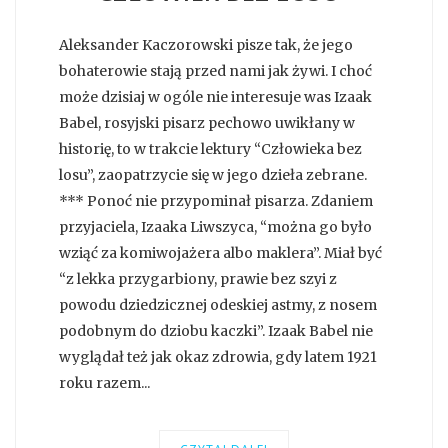
Aleksander Kaczorowski pisze tak, że jego
bohaterowie stają przed nami jak żywi. I choć
może dzisiaj w ogóle nie interesuje was Izaak
Babel, rosyjski pisarz pechowo uwikłany w
historię, to w trakcie lektury “Człowieka bez
losu”, zaopatrzycie się w jego dzieła zebrane.
*** Ponoć nie przypominał pisarza. Zdaniem
przyjaciela, Izaaka Liwszyca, “można go było
wziąć za komiwojażera albo maklera”. Miał być
“z lekka przygarbiony, prawie bez szyi z
powodu dziedzicznej odeskiej astmy, z nosem
podobnym do dziobu kaczki”. Izaak Babel nie
wyglądał też jak okaz zdrowia, gdy latem 1921
roku razem...