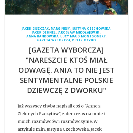
,
,
,
JACEK GISZCZAK
MARGINESY
JUSTYNA CZECHOWSKA
,
,
JACEK DEHNEL
JAROSŁAW MIKOŁAJEWSKI
,
,
ANNA BAŃKOWSKA
LUCY MAUD MONTGOMERY
,
GAZETA WYBORCZA
PIOTR OCZKO
[GAZETA WYBORCZA]
"NARESZCIE KTOŚ MIAŁ
ODWAGĘ. ANIA TO NIE JEST
SENTYMENTALNE POLSKIE
DZIEWCZĘ Z DWORKU"
Już wszyscy chyba napisali coś o "Anne z
Zielonych Szczytów", zatem czas na mnie i
moich rozmówców i rozmówczynie. W
artykule m.in. Justyna Czechowska, Jacek