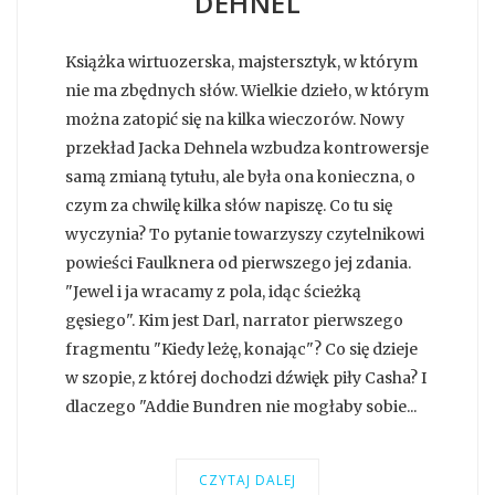
DEHNEL
Książka wirtuozerska, majstersztyk, w którym
nie ma zbędnych słów. Wielkie dzieło, w którym
można zatopić się na kilka wieczorów. Nowy
przekład Jacka Dehnela wzbudza kontrowersje
samą zmianą tytułu, ale była ona konieczna, o
czym za chwilę kilka słów napiszę. Co tu się
wyczynia? To pytanie towarzyszy czytelnikowi
powieści Faulknera od pierwszego jej zdania.
"Jewel i ja wracamy z pola, idąc ścieżką
gęsiego". Kim jest Darl, narrator pierwszego
fragmentu "Kiedy leżę, konając"? Co się dzieje
w szopie, z której dochodzi dźwięk piły Casha? I
dlaczego "Addie Bundren nie mogłaby sobie...
CZYTAJ DALEJ