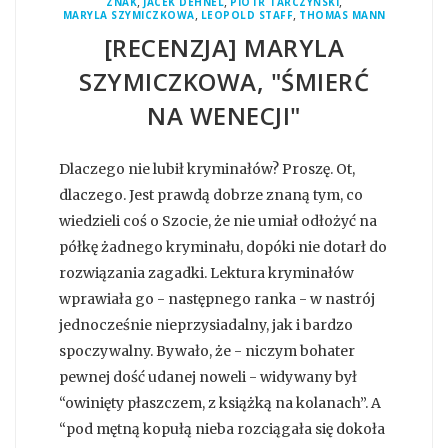
,
,
,
ZNAK
JACEK DEHNEL
PIOTR TARCZYŃSKI
,
,
MARYLA SZYMICZKOWA
LEOPOLD STAFF
THOMAS MANN
[RECENZJA] MARYLA
SZYMICZKOWA, "ŚMIERĆ
NA WENECJI"
Dlaczego nie lubił kryminałów? Proszę. Ot,
dlaczego. Jest prawdą dobrze znaną tym, co
wiedzieli coś o Szocie, że nie umiał odłożyć na
półkę żadnego kryminału, dopóki nie dotarł do
rozwiązania zagadki. Lektura kryminałów
wprawiała go - następnego ranka - w nastrój
jednocześnie nieprzysiadalny, jak i bardzo
spoczywalny. Bywało, że - niczym bohater
pewnej dość udanej noweli - widywany był
“owinięty płaszczem, z książką na kolanach”. A
“pod mętną kopułą nieba rozciągała się dokoła