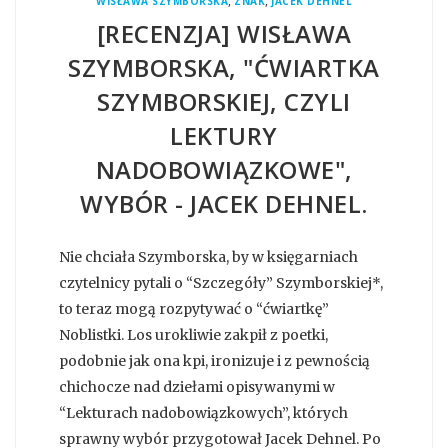
,
,
WISŁAWA SZYMBORSKA
ZNAK
JACEK DEHNEL
[RECENZJA] WISŁAWA
SZYMBORSKA, "ĆWIARTKA
SZYMBORSKIEJ, CZYLI
LEKTURY
NADOBOWIĄZKOWE",
WYBÓR - JACEK DEHNEL.
Nie chciała Szymborska, by w księgarniach
czytelnicy pytali o “Szczegóły” Szymborskiej*,
to teraz mogą rozpytywać o “ćwiartkę”
Noblistki. Los urokliwie zakpił z poetki,
podobnie jak ona kpi, ironizuje i z pewnością
chichocze nad dziełami opisywanymi w
“Lekturach nadobowiązkowych”, których
sprawny wybór przygotował Jacek Dehnel. Po