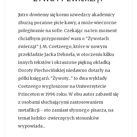
Jutro dowiemy się komu szwedzcy akademicy
zburzą poranne picie kawy, a może wieczorne
polegiwanie na sofie. Czekając na ten moment
chciałbym przypomnieć wam o “Żywotach
zwierząt” J. M. Coetzeego, które w nowym
przekładzie Jacka Dehnela, w otoczeniu kilku
innych tekstów i okraszone piękną okładką
Doroty Piechocińskiej niedawno dotarły na
półki księgarń. “Żywoty…” to dwa wykłady
Coetzeego wygłoszone na Uniwersytecie
Princeton w 1996 roku. W obu autor zabawił się
z osobami słuchającymi zastosowaniem
metafikcji - oto zamiast słynnego pisarza, na
temat ludzko-zwierzęcych stosunków
wypowiada...