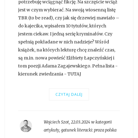
potrzebuję wciągnąć fikcję. Na szczęście wciąż
jest w czym wybierać. Na swoją wiosenną listę
TBR (to be read), czy jak się drzewiej mawiało –
do kajecika, wpisałem 10 tytułów, których
jestem ciekaw. I jedną serię kryminałów. Czy
spełnią pokładane w nich nadzieje? Wśród
książek, na których lekturę chcę znaleźć czas,
są m.in. nowa powieść Elżbiety Łapczyńskiej i
tom poezji Adama Zagajewskiego. Pełna lista -
kierunek zwiedzania - TUTAJ
CZYTAJ DALEJ
Wojciech Szot
,
22.03.2024 w kategorii
artykuły
, gatunek literacki:
proza polska