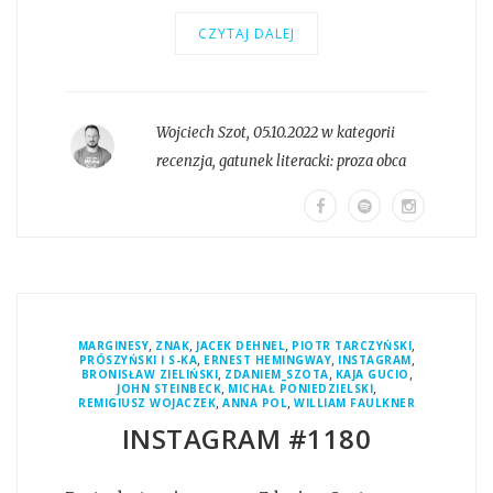
CZYTAJ DALEJ
Wojciech Szot
,
05.10.2022 w kategorii
recenzja
, gatunek literacki:
proza obca
,
,
,
,
MARGINESY
ZNAK
JACEK DEHNEL
PIOTR TARCZYŃSKI
,
,
,
PRÓSZYŃSKI I S-KA
ERNEST HEMINGWAY
INSTAGRAM
,
,
,
BRONISŁAW ZIELIŃSKI
ZDANIEM_SZOTA
KAJA GUCIO
,
,
JOHN STEINBECK
MICHAŁ PONIEDZIELSKI
,
,
REMIGIUSZ WOJACZEK
ANNA POL
WILLIAM FAULKNER
INSTAGRAM #1180