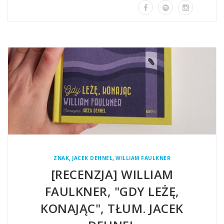
,
,
ZNAK
JACEK DEHNEL
WILLIAM FAULKNER
[RECENZJA] WILLIAM
FAULKNER, "GDY LEŻĘ,
KONAJĄC", TŁUM. JACEK