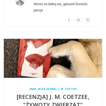
Wiersz na dobrą noc
, gatunek literacki:
poezja
,
,
ZNAK
JACEK DEHNEL
J. M. COETZEE
[RECENZJA] J. M. COETZEE,
"ŻYWOTY ZWIERZĄT"