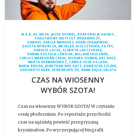
,
,
,
,
,
W.A.B
A5
MUZA
JACEK DEHNEL
KORPORACJA HA!ART
,
PAŃSTWOWY INSTYTUT WYDAWNICZY
,
,
GABRIEL GARCIA MARQUEZ
ADAM ZAGAJEWSKI
,
,
,
GAZETA WYBORCZA
NATALKA SUSZCZYŃSKA
FILTRY
,
,
DARIUSZ LATOŚ
ELŻBIETA ŁAPCZYŃSKA
,
,
HANNA PUSTUŁA-LEWICKA
WILLIAM FAULKNER
,
,
,
CARLOS MARRODÁN CASAS
RICHARD OSMAN
ART RAGE
,
,
MARTA HERMANOWICZ
CAMILA SOSA VILLADA
,
,
,
MARIA BRODA
JONATHAN NED KATZ
AGNIESZKA SZLING
,
,
SIDDHARTH KARA
KENZABURŌ ŌE
ANNA RAJCA-SALATA
CZAS NA WIOSENNY
WYBÓR SZOTA!
Czas na wiosenny WYBÓR SZOTA! W czytaniu
cenię płodozmian. Po reportażu przychodzi
czas na sążnistą powieść przegryzaną
kryminałem. Po wyczerpującej biografii