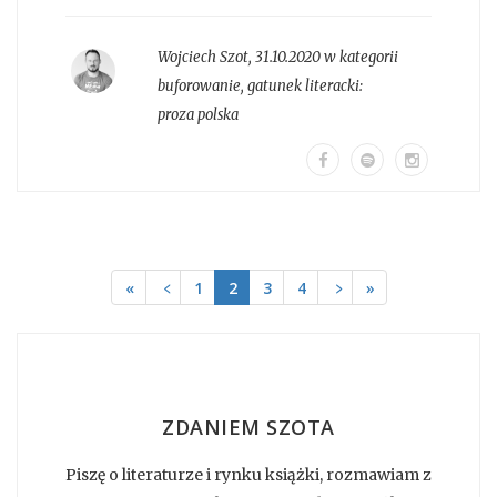
Wojciech Szot
,
31.10.2020 w kategorii
buforowanie
, gatunek literacki:
proza polska
«
﹤
1
2
3
4
﹥
»
ZDANIEM SZOTA
Piszę o literaturze i rynku książki, rozmawiam z