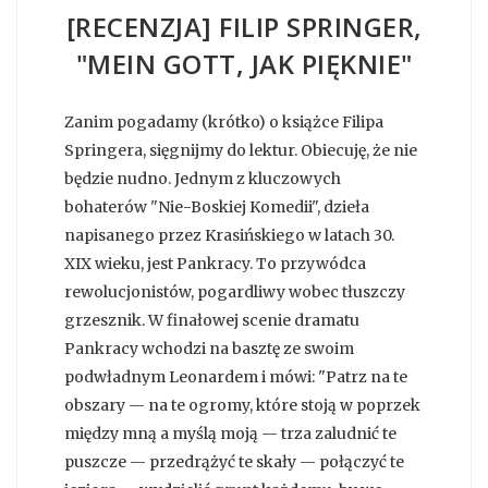
[RECENZJA] FILIP SPRINGER,
"MEIN GOTT, JAK PIĘKNIE"
Zanim pogadamy (krótko) o książce Filipa
Springera, sięgnijmy do lektur. Obiecuję, że nie
będzie nudno. Jednym z kluczowych
bohaterów "Nie-Boskiej Komedii", dzieła
napisanego przez Krasińskiego w latach 30.
XIX wieku, jest Pankracy. To przywódca
rewolucjonistów, pogardliwy wobec tłuszczy
grzesznik. W finałowej scenie dramatu
Pankracy wchodzi na basztę ze swoim
podwładnym Leonardem i mówi: "Patrz na te
obszary — na te ogromy, które stoją w poprzek
między mną a myślą moją — trza zaludnić te
puszcze — przedrążyć te skały — połączyć te