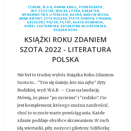
,
,
,
,
CZARNE
W.A.B
HANNA KRALL
POWERGRAPH
,
,
,
WIT SZOSTAK
WIELKA LITERA
KARAKTER
,
,
,
WYDAWNICTWO LITERACKIE
AGORA
MARCIN WICHA
,
,
,
,
ANNA BIKONT
ZYTA RUDZKA
PIOTR SIEMION
CYRANKA
,
,
,
GRZEGORZ PIĄTEK
FILTRY
AGATA ROMANIUK
,
,
ISHBEL SZATRAWSKA
KATARZYNA WŁODKOWSKA
KSIĄŻKA ROKU
KSIĄŻKI ROKU ZDANIEM
SZOTA 2022 - LITERATURA
POLSKA
Nie był to trudny wybór. Książka Roku Zdaniem
Szota to… “Ten się śmieje, kto ma zęby” Zyty
Rudzkiej, wyd. W.A.B. -- Czas na laudację.
Mówią, że pisze “po zyciemu” i “rudzko”. I to
jest komplement, którego można zazdrościć,
choć to uczucie warte powściągania. Każde
zdanie poddaje obróbce skrawaniem. W ruch
idą wiertarki, piły, nożyce i gilotyny. Szlifierkę