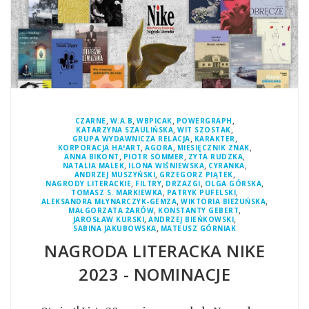
,
,
,
,
CZARNE
W.A.B
WBPICAK
POWERGRAPH
,
,
KATARZYNA SZAULIŃSKA
WIT SZOSTAK
,
,
GRUPA WYDAWNICZA RELACJA
KARAKTER
,
,
,
KORPORACJA HA!ART
AGORA
MIESIĘCZNIK ZNAK
,
,
,
ANNA BIKONT
PIOTR SOMMER
ZYTA RUDZKA
,
,
,
NATALIA MALEK
ILONA WIŚNIEWSKA
CYRANKA
,
,
ANDRZEJ MUSZYŃSKI
GRZEGORZ PIĄTEK
,
,
,
,
NAGRODY LITERACKIE
FILTRY
DRZAZGI
OLGA GÓRSKA
,
,
TOMASZ S. MARKIEWKA
PATRYK PUFELSKI
,
,
ALEKSANDRA MŁYNARCZYK-GEMZA
WIKTORIA BIEŻUŃSKA
,
,
MAŁGORZATA ŻARÓW
KONSTANTY GEBERT
,
,
JAROSŁAW KURSKI
ANDRZEJ BIEŃKOWSKI
,
SABINA JAKUBOWSKA
MATEUSZ GÓRNIAK
NAGRODA LITERACKA NIKE
2023 - NOMINACJE