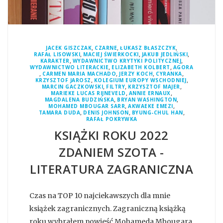
,
,
,
JACEK GISZCZAK
CZARNE
ŁUKASZ BŁASZCZYK
,
,
,
RAFAŁ LISOWSKI
MACIEJ ŚWIERKOCKI
JAKUB JEDLIŃSKI
,
,
KARAKTER
WYDAWNICTWO KRYTYKI POLITYCZNEJ
,
,
WYDAWNICTWO LITERACKIE
ELIZABETH KOLBERT
AGORA
,
,
,
,
CARMEN MARIA MACHADO
JERZY KOCH
CYRANKA
,
,
KRZYSZTOF JAROSZ
KOLEGIUM EUROPY WSCHODNIEJ
,
,
,
MARCIN GACZKOWSKI
FILTRY
KRZYSZTOF MAJER
,
,
MARIEKE LUCAS RIJNEVELD
ANNIE ERNAUX
,
,
MAGDALENA BUDZIŃSKA
BRYAN WASHINGTON
,
,
MOHAMED MBOUGAR SARR
AKWAEKE EMEZI
,
,
,
TAMARA DUDA
DENIS JOHNSON
BYUNG-CHUL HAN
RAFAŁ POKRYWKA
KSIĄŻKI ROKU 2022
ZDANIEM SZOTA -
LITERATURA ZAGRANICZNA
Czas na TOP 10 najciekawszych dla mnie
książek zagranicznych. Zagraniczną książką
roku wybrałem powieść Mohameda Mbougara