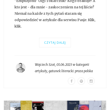
“Empuzjonu” Olgi Tokarczuk? Kogo brakuje? A
kto jest - dla mnie - zaskoczeniem na tej liście?
Niemal na każde z tych pytań staram się
odpowiedzieć w artykule dla serwisu Pasje. Klik,
klik.
CZYTAJ DALEJ
Wojciech Szot
,
01.06.2023 w kategorii
artykuły
, gatunek literacki:
proza polska