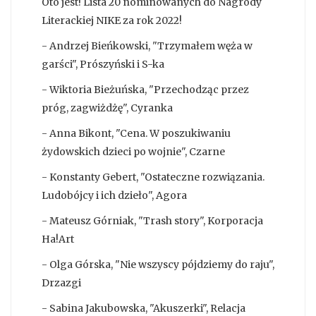
Oto jest! Lista 20 nominowanych do Nagrody
Literackiej NIKE za rok 2022!
- Andrzej Bieńkowski, "Trzymałem węża w
garści", Prószyński i S-ka
- Wiktoria Bieżuńska, "Przechodząc przez
próg, zagwiżdżę", Cyranka
- Anna Bikont, "Cena. W poszukiwaniu
żydowskich dzieci po wojnie", Czarne
- Konstanty Gebert, "Ostateczne rozwiązania.
Ludobójcy i ich dzieło", Agora
- Mateusz Górniak, "Trash story", Korporacja
Ha!Art
- Olga Górska, "Nie wszyscy pójdziemy do raju",
Drzazgi
- Sabina Jakubowska, "Akuszerki", Relacja