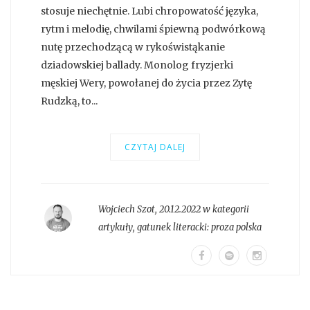
stosuje niechętnie. Lubi chropowatość języka,
rytm i melodię, chwilami śpiewną podwórkową
nutę przechodzącą w rykoświstąkanie
dziadowskiej ballady. Monolog fryzjerki
męskiej Wery, powołanej do życia przez Zytę
Rudzką, to...
CZYTAJ DALEJ
Wojciech Szot
,
20.12.2022 w kategorii
artykuły
, gatunek literacki:
proza polska