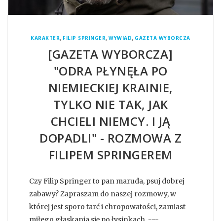
,
,
,
KARAKTER
FILIP SPRINGER
WYWIAD
GAZETA WYBORCZA
[GAZETA WYBORCZA]
"ODRA PŁYNĘŁA PO
NIEMIECKIEJ KRAINIE,
TYLKO NIE TAK, JAK
CHCIELI NIEMCY. I JĄ
DOPADLI" - ROZMOWA Z
FILIPEM SPRINGEREM
Czy Filip Springer to pan maruda, psuj dobrej
zabawy? Zapraszam do naszej rozmowy, w
której jest sporo tarć i chropowatości, zamiast
miłego głaskania się po łysinkach. ---