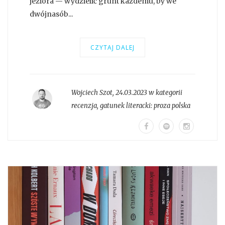
jeziora — wydzielić grunt każdemu, by we
dwójnasób...
CZYTAJ DALEJ
Wojciech Szot
,
24.03.2023 w kategorii
recenzja
, gatunek literacki:
proza polska