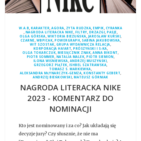
,
,
,
,
,
W.A.B
KARAKTER
AGORA
ZYTA RUDZKA
EMPIK
CYRANKA
,
,
,
,
,
NAGRODA LITERACKA NIKE
FILTRY
DRZAZGI
PASJE
,
,
,
OLGA GÓRSKA
WIKTORIA BIEŻUŃSKA
JAROSŁAW KURSKI
,
,
,
,
CZARNE
WBPICAK
POWERGRAPH
SABINA JAKUBOWSKA
,
,
WIT SZOSTAK
GRUPA WYDAWNICZA RELACJA
,
,
KORPORACJA HA!ART
PRÓSZYŃSKI I S-KA
,
,
,
OLGA TOKARCZUK
MIESIĘCZNIK ZNAK
ANNA BIKONT
,
,
,
PIOTR SOMMER
NATALIA MALEK
PIOTR SIEMION
,
,
ILONA WIŚNIEWSKA
ANDRZEJ MUSZYŃSKI
,
,
GRZEGORZ PIĄTEK
ISHBEL SZATRAWSKA
,
TOMASZ S. MARKIEWKA
,
,
ALEKSANDRA MŁYNARCZYK-GEMZA
KONSTANTY GEBERT
,
ANDRZEJ BIEŃKOWSKI
MATEUSZ GÓRNIAK
NAGRODA LITERACKA NIKE
2023 - KOMENTARZ DO
NOMINACJI
Kto jest nominowany i za co? Jak układają się
decyzje jury? Czy słusznie, że nie ma