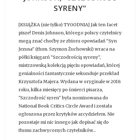
SYRENY"
[KSIĄŻKA (nie tylko) TYGODNIA] Jak ten facet
pisze! Denis Johnson, którego polscy czytelnicy
mogą znać choćby ze zbioru opowiadań “Syn
Jezusa” (tłum. Szymon Żuchowski) wraca na
półki księgarń “Szczodrością syreny”,
mistrzowską kolekcją pięciu opowiadań, której
genialności fantastycznie sekunduje przekład
Krzysztofa Majera. Wydana w oryginale w 2018
roku, kilka miesięcy po śmierci pisarza,
"Szczodrość syren" była nominowana do
National Book Critics Circle Award i została
ogłoszona przez krytyków arcydziełem. Nie
pozostaje mi nic innego jak dopisać się do
tłumu zachwyconych czytelników...