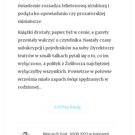
świadomie rozsadza felietonową strukturę i
podąża ku opowiadaniu czy prozatorskiej
miniaturze.
Książki drożały, papier był w cenie, a gazety
przestały walczyć o czytelnika. Nastały czasy
subskrypcji i pojedynków na suby. Dyrektorzy
teatrów w small-talkach pytali się o to, co im
wyłączono, a polityk z Żoliborza najchętniej
wyłączyłby wszystkich. Powietrze w połowie
września miało zapach świąt spędzanych w
rodzinnej...
CZYTAJ DALEJ
Wojciech Szot
,
30.09.2022 w kategorii