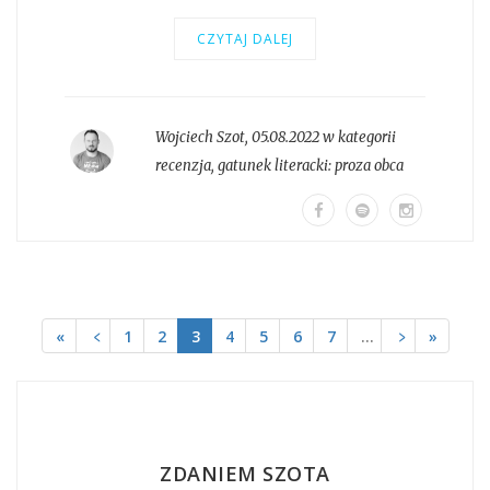
CZYTAJ DALEJ
Wojciech Szot
,
05.08.2022 w kategorii
recenzja
, gatunek literacki:
proza obca
«
﹤
1
2
3
4
5
6
7
…
﹥
»
ZDANIEM SZOTA