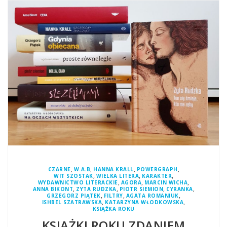
,
,
,
,
CZARNE
W.A.B
HANNA KRALL
POWERGRAPH
,
,
,
WIT SZOSTAK
WIELKA LITERA
KARAKTER
,
,
,
WYDAWNICTWO LITERACKIE
AGORA
MARCIN WICHA
,
,
,
,
ANNA BIKONT
ZYTA RUDZKA
PIOTR SIEMION
CYRANKA
,
,
,
GRZEGORZ PIĄTEK
FILTRY
AGATA ROMANIUK
,
,
ISHBEL SZATRAWSKA
KATARZYNA WŁODKOWSKA
KSIĄŻKA ROKU
KSIĄŻKI ROKU ZDANIEM