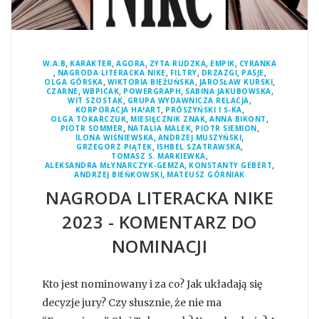
,
,
,
,
,
W.A.B
KARAKTER
AGORA
ZYTA RUDZKA
EMPIK
CYRANKA
,
,
,
,
,
NAGRODA LITERACKA NIKE
FILTRY
DRZAZGI
PASJE
,
,
,
OLGA GÓRSKA
WIKTORIA BIEŻUŃSKA
JAROSŁAW KURSKI
,
,
,
,
CZARNE
WBPICAK
POWERGRAPH
SABINA JAKUBOWSKA
,
,
WIT SZOSTAK
GRUPA WYDAWNICZA RELACJA
,
,
KORPORACJA HA!ART
PRÓSZYŃSKI I S-KA
,
,
,
OLGA TOKARCZUK
MIESIĘCZNIK ZNAK
ANNA BIKONT
,
,
,
PIOTR SOMMER
NATALIA MALEK
PIOTR SIEMION
,
,
ILONA WIŚNIEWSKA
ANDRZEJ MUSZYŃSKI
,
,
GRZEGORZ PIĄTEK
ISHBEL SZATRAWSKA
,
TOMASZ S. MARKIEWKA
,
,
ALEKSANDRA MŁYNARCZYK-GEMZA
KONSTANTY GEBERT
,
ANDRZEJ BIEŃKOWSKI
MATEUSZ GÓRNIAK
NAGRODA LITERACKA NIKE
2023 - KOMENTARZ DO
NOMINACJI
Kto jest nominowany i za co? Jak układają się
decyzje jury? Czy słusznie, że nie ma