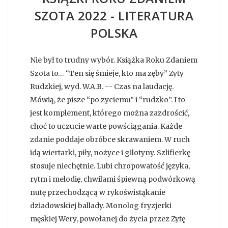
SZOTA 2022 - LITERATURA
POLSKA
Nie był to trudny wybór. Książka Roku Zdaniem
Szota to… “Ten się śmieje, kto ma zęby” Zyty
Rudzkiej, wyd. W.A.B. -- Czas na laudację.
Mówią, że pisze “po zyciemu” i “rudzko”. I to
jest komplement, którego można zazdrościć,
choć to uczucie warte powściągania. Każde
zdanie poddaje obróbce skrawaniem. W ruch
idą wiertarki, piły, nożyce i gilotyny. Szlifierkę
stosuje niechętnie. Lubi chropowatość języka,
rytm i melodię, chwilami śpiewną podwórkową
nutę przechodzącą w rykoświstąkanie
dziadowskiej ballady. Monolog fryzjerki
męskiej Wery, powołanej do życia przez Zytę