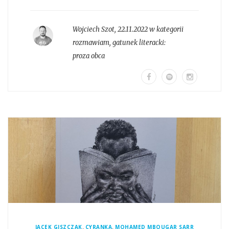
Wojciech Szot
,
22.11.2022 w kategorii
rozmawiam
, gatunek literacki:
proza obca
,
,
JACEK GISZCZAK
CYRANKA
MOHAMED MBOUGAR SARR