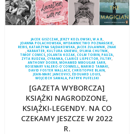
,
,
,
JACEK GISZCZAK
JERZY KOZŁOWSKI
W.A.B
,
,
JOANNA POLACHOWSKA
WYDAWNICTWO POZNAŃSKIE
,
,
,
REBIS
KATARZYNA SAJDAKOWSKA
JACEK ŻUŁAWNIK
ZNAK
,
,
,
,
KARAKTER
KULTURA GNIEWU
SYLWIA CHUTNIK
,
,
,
,
TIMOF COMICS
JOLANTA KOZAK
COLM TOIBIN
PAUZA
,
,
,
,
ZYTA RUDZKA
CYRANKA
CLARICE LISPECTOR
FILTRY
,
,
ANTHONY DOERR
MOHAMED MBOUGAR SARR
,
,
ROSEMARY VALERO-O'CONNELL
MARIKO TAMAKI
,
,
DAVID FOSTER WALLACE
CHRISTOPHE BLAIN
,
,
JEAN-MARC JANCOVICI
ÉDOUARD LOUIS
,
WOJCIECH SAWALA
PATRYK PUFELSKI
[GAZETA WYBORCZA]
KSIĄŻKI NAGRODZONE,
KSIĄŻKI-LEGENDY. NA CO
CZEKAMY JESZCZE W 2022
R.