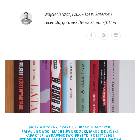
Wojciech Szot
,
17.02.2023 w kategorii
recenzja
, gatunek literacki:
non-fiction
,
,
,
JACEK GISZCZAK
CZARNE
ŁUKASZ BŁASZCZYK
,
,
,
RAFAŁ LISOWSKI
MACIEJ ŚWIERKOCKI
JAKUB JEDLIŃSKI
,
,
KARAKTER
WYDAWNICTWO KRYTYKI POLITYCZNEJ
,
,
WYDAWNICTWO LITERACKIE
ELIZABETH KOLBERT
AGORA