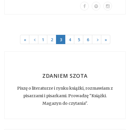
«
﹤
1
2
3
4
5
6
﹥
»
ZDANIEM SZOTA
Piszę o literaturze i rynku książki, rozmawiam z
pisarzami i pisarkami. Prowadzę "Książki.
Magazyn do czytania".