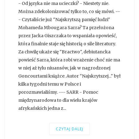
- Od języka nie ma ucieczki? - Niestety nie.
Można zdekolonizować tylko to, co się mówi. --
- Czytaliście już "Najskrytszą pamięć ludzi"
Mohameda Mbougara Sarra? Ta przełożona
przez Jacka Giszczaka to wspaniała opowieść,
która finalnie staje się historią o sile literatury.
Za chwilę ukaże się "Bractwo", debiutancka
powieść Sarra, która robi wrażenie choć nie ma
w niej aż tylu niuansów, jak w nagrodzonej
Goncourtami książce. Autor "Najskrytszej..." był
kilka tygodni temu w Polsce i
porozmawialiśmy. --- SARR - Pomoc
międzynarodowa to dla wielu krajów
afrykańskich jedna z...
CZYTAJ DALEJ