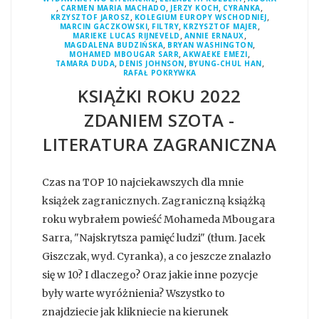
,
,
,
,
CARMEN MARIA MACHADO
JERZY KOCH
CYRANKA
,
,
KRZYSZTOF JAROSZ
KOLEGIUM EUROPY WSCHODNIEJ
,
,
,
MARCIN GACZKOWSKI
FILTRY
KRZYSZTOF MAJER
,
,
MARIEKE LUCAS RIJNEVELD
ANNIE ERNAUX
,
,
MAGDALENA BUDZIŃSKA
BRYAN WASHINGTON
,
,
MOHAMED MBOUGAR SARR
AKWAEKE EMEZI
,
,
,
TAMARA DUDA
DENIS JOHNSON
BYUNG-CHUL HAN
RAFAŁ POKRYWKA
KSIĄŻKI ROKU 2022
ZDANIEM SZOTA -
LITERATURA ZAGRANICZNA
Czas na TOP 10 najciekawszych dla mnie
książek zagranicznych. Zagraniczną książką
roku wybrałem powieść Mohameda Mbougara
Sarra, "Najskrytsza pamięć ludzi" (tłum. Jacek
Giszczak, wyd. Cyranka), a co jeszcze znalazło
się w 10? I dlaczego? Oraz jakie inne pozycje
były warte wyróżnienia? Wszystko to
znajdziecie jak klikniecie na kierunek