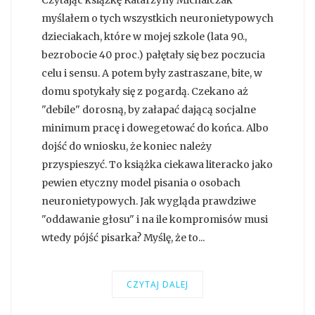
Czytając książkę Katarzyny Michalczak
myślałem o tych wszystkich neuronietypowych
dzieciakach, które w mojej szkole (lata 90.,
bezrobocie 40 proc.) pałętały się bez poczucia
celu i sensu. A potem były zastraszane, bite, w
domu spotykały się z pogardą. Czekano aż
"debile" dorosną, by załapać dającą socjalne
minimum pracę i dowegetować do końca. Albo
dojść do wniosku, że koniec należy
przyspieszyć. To książka ciekawa literacko jako
pewien etyczny model pisania o osobach
neuronietypowych. Jak wygląda prawdziwe
"oddawanie głosu" i na ile kompromisów musi
wtedy pójść pisarka? Myślę, że to...
CZYTAJ DALEJ