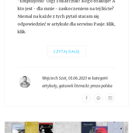
“Empuzjonu” Olgi Tokarczuk? Kogo brakuje? A
kto jest - dla mnie - zaskoczeniem na tej liście?
Niemal na każde z tych pytań staram się
odpowiedzieć w artykule dla serwisu Pasje. Klik,
klik.
CZYTAJ DALEJ
Wojciech Szot
,
01.06.2023 w kategorii
artykuły
, gatunek literacki:
proza polska