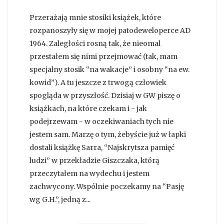
Przerażają mnie stosiki książek, które
rozpanoszyły się w mojej patodeweloperce AD
1964. Zaległości rosną tak, że nieomal
przestałem się nimi przejmować (tak, mam
specjalny stosik “na wakacje” i osobny “na ew.
kowid”). A tu jeszcze z trwogą człowiek
spogląda w przyszłość. Dzisiaj w GW piszę o
książkach, na które czekam i - jak
podejrzewam - w oczekiwaniach tych nie
jestem sam. Marzę o tym, żebyście już w łapki
dostali książkę Sarra, “Najskrytsza pamięć
ludzi” w przekładzie Giszczaka, którą
przeczytałem na wydechu i jestem
zachwycony. Wspólnie poczekamy na “Pasję
wg G.H.”, jedną z...