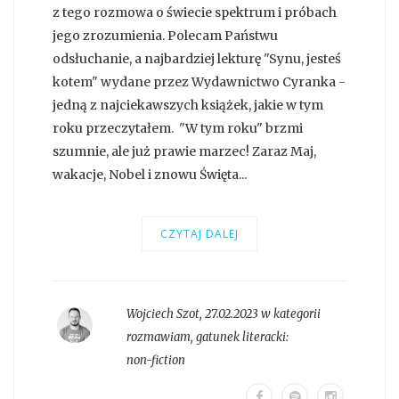
z tego rozmowa o świecie spektrum i próbach
jego zrozumienia. Polecam Państwu
odsłuchanie, a najbardziej lekturę "Synu, jesteś
kotem" wydane przez Wydawnictwo Cyranka -
jedną z najciekawszych książek, jakie w tym
roku przeczytałem. "W tym roku" brzmi
szumnie, ale już prawie marzec! Zaraz Maj,
wakacje, Nobel i znowu Święta...
CZYTAJ DALEJ
Wojciech Szot
,
27.02.2023 w kategorii
rozmawiam
, gatunek literacki:
non-fiction