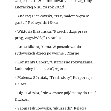
Oto jest! Lista 20 nominowanych do Nagrody
Literackiej NIKE za rok 2022!
- Andrzej Bieńkowski, "Trzymałem węża w
garści", Prószyński i S-ka
- Wiktoria Bieżuńska, "Przechodząc przez
próg, zagwiżdżę", Cyranka
- Anna Bikont, "Cena. W poszukiwaniu
żydowskich dzieci po wojnie", Czarne
- Konstanty Gebert, "Ostateczne rozwiązania.
Ludobójcy i ich dzieło", Agora
- Mateusz Górniak, "Trash story", Korporacja
Ha!Art
- Olga Górska, "Nie wszyscy pójdziemy do raju",
Drzazgi
- Sabina Jakubowska, "Akuszerki", Relacja