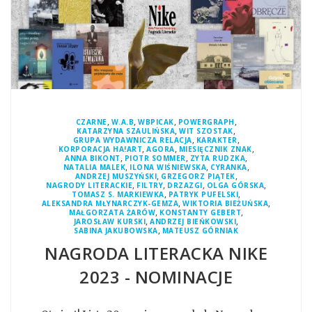
,
,
,
,
CZARNE
W.A.B
WBPICAK
POWERGRAPH
,
,
KATARZYNA SZAULIŃSKA
WIT SZOSTAK
,
,
GRUPA WYDAWNICZA RELACJA
KARAKTER
,
,
,
KORPORACJA HA!ART
AGORA
MIESIĘCZNIK ZNAK
,
,
,
ANNA BIKONT
PIOTR SOMMER
ZYTA RUDZKA
,
,
,
NATALIA MALEK
ILONA WIŚNIEWSKA
CYRANKA
,
,
ANDRZEJ MUSZYŃSKI
GRZEGORZ PIĄTEK
,
,
,
,
NAGRODY LITERACKIE
FILTRY
DRZAZGI
OLGA GÓRSKA
,
,
TOMASZ S. MARKIEWKA
PATRYK PUFELSKI
,
,
ALEKSANDRA MŁYNARCZYK-GEMZA
WIKTORIA BIEŻUŃSKA
,
,
MAŁGORZATA ŻARÓW
KONSTANTY GEBERT
,
,
JAROSŁAW KURSKI
ANDRZEJ BIEŃKOWSKI
,
SABINA JAKUBOWSKA
MATEUSZ GÓRNIAK
NAGRODA LITERACKA NIKE
2023 - NOMINACJE