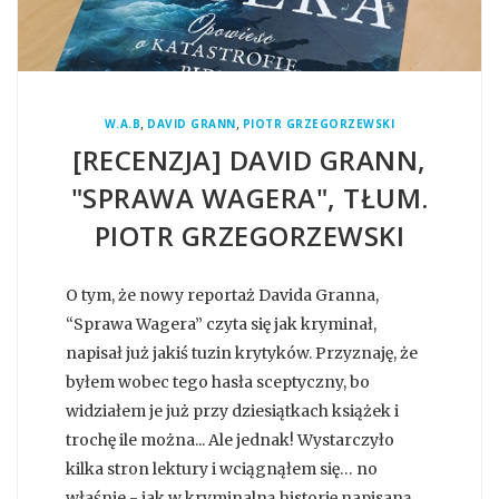
,
,
W.A.B
DAVID GRANN
PIOTR GRZEGORZEWSKI
[RECENZJA] DAVID GRANN,
"SPRAWA WAGERA", TŁUM.
PIOTR GRZEGORZEWSKI
O tym, że nowy reportaż Davida Granna,
“Sprawa Wagera” czyta się jak kryminał,
napisał już jakiś tuzin krytyków. Przyznaję, że
byłem wobec tego hasła sceptyczny, bo
widziałem je już przy dziesiątkach książek i
trochę ile można... Ale jednak! Wystarczyło
kilka stron lektury i wciągnąłem się… no
właśnie - jak w kryminalną historię napisaną