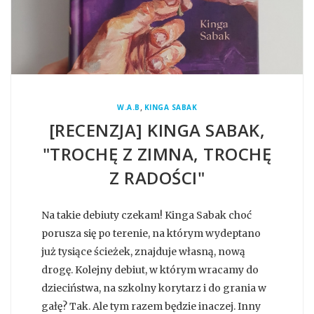
,
W.A.B
KINGA SABAK
[RECENZJA] KINGA SABAK,
"TROCHĘ Z ZIMNA, TROCHĘ
Z RADOŚCI"
Na takie debiuty czekam! Kinga Sabak choć
porusza się po terenie, na którym wydeptano
już tysiące ścieżek, znajduje własną, nową
drogę. Kolejny debiut, w którym wracamy do
dzieciństwa, na szkolny korytarz i do grania w
gałę? Tak. Ale tym razem będzie inaczej. Inny