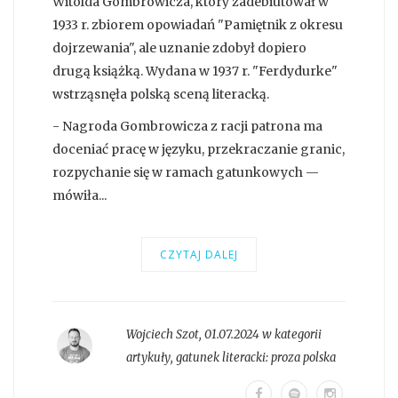
Witolda Gombrowicza, który zadebiutował w
1933 r. zbiorem opowiadań "Pamiętnik z okresu
dojrzewania", ale uznanie zdobył dopiero
drugą książką. Wydana w 1937 r. "Ferdydurke"
wstrząsnęła polską sceną literacką.
- Nagroda Gombrowicza z racji patrona ma
doceniać pracę w języku, przekraczanie granic,
rozpychanie się w ramach gatunkowych —
mówiła...
CZYTAJ DALEJ
Wojciech Szot
,
01.07.2024 w kategorii
artykuły
, gatunek literacki:
proza polska