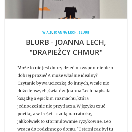
,
,
W.A.B
JOANNA LECH
BLURB
BLURB - JOANNA LECH,
"DRAPIEŻCY CHMUR"
Może to nie jest dobry dzień na wspomnienie o
dobrej prozie? A może właśnie idealny?
Czytanie bywa ucieczką do innych, wcale nie
dużo lepszych, światów. Joanna Lech napisała
książkę o epickim rozmachu, która
jednocześnie nie przytłacza. W języku czuć
poetkę, a w treści - czułą narratorkę,
jakkolwiek to sformułowanie ryzykowne. Leo
wraca do rodzinnego domu. "Ostatni raz był tu