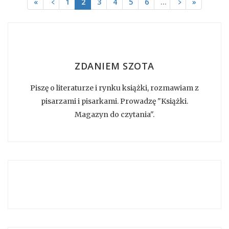
«
﹤
1
2
3
4
5
6
…
﹥
»
ZDANIEM SZOTA
Piszę o literaturze i rynku książki, rozmawiam z
pisarzami i pisarkami. Prowadzę "Książki.
Magazyn do czytania".