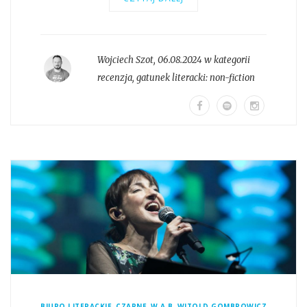
Wojciech Szot
,
06.08.2024 w kategorii
recenzja
, gatunek literacki:
non-fiction
,
,
,
BIURO LITERACKIE
CZARNE
W.A.B
WITOLD GOMBROWICZ