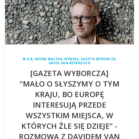
,
,
,
,
W.A.B
IWONA MĄCZKA
WYWIAD
GAZETA WYBORCZA
DAVID VAN REYBROUCK
[GAZETA WYBORCZA]
"MAŁO O SŁYSZYMY O TYM
KRAJU, BO EUROPĘ
INTERESUJĄ PRZEDE
WSZYSTKIM MIEJSCA, W
KTÓRYCH ŹLE SIĘ DZIEJE" -
ROZMOWA Z DAVIDEM VAN