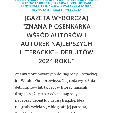
,
,
,
,
GRZEGORZ BOGDAŁ
BARBARA KLICKA
ARTRAGE
,
,
ALEKSANDRA TARNOWSKA
KATARZYNA GRONIEC
,
IWONA BASSA
GAZETA WYBORCZA
[GAZETA WYBORCZA]
"ZNANA PIOSENKARKA
WŚRÓD AUTORÓW I
AUTOREK NAJLEPSZYCH
LITERACKICH DEBIUTÓW
2024 ROKU"
Znamy nominowanych do Nagrody Literackiej
im. Witolda Gombrowicza. Nagroda wyróżnia
debiutantów lub twórców, którzy napisali
drugą książkę. To 9. edycja nagrody za
najlepszy debiut lub drugą książkę. Idea
nagrody wzięła się z biografii jej patrona,