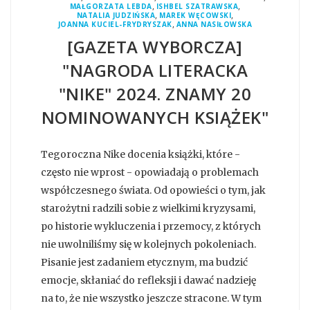
,
,
MAŁGORZATA LEBDA
ISHBEL SZATRAWSKA
,
,
NATALIA JUDZIŃSKA
MAREK WĘCOWSKI
,
JOANNA KUCIEL-FRYDRYSZAK
ANNA NASIŁOWSKA
[GAZETA WYBORCZA]
"NAGRODA LITERACKA
"NIKE" 2024. ZNAMY 20
NOMINOWANYCH KSIĄŻEK"
Tegoroczna Nike docenia książki, które -
często nie wprost - opowiadają o problemach
współczesnego świata. Od opowieści o tym, jak
starożytni radzili sobie z wielkimi kryzysami,
po historie wykluczenia i przemocy, z których
nie uwolniliśmy się w kolejnych pokoleniach.
Pisanie jest zadaniem etycznym, ma budzić
emocje, skłaniać do refleksji i dawać nadzieję
na to, że nie wszystko jeszcze stracone. W tym